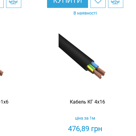
КУПИТИ
В наявності
+1х6
Кабель КГ 4х16
ціна за 1м
н
476,89
грн