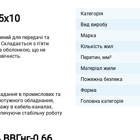
Категорія
5х10
Вид виробу
Марка
чений для передачі та
 Складається з п'яти
Кількість жил
а оболонкою, що не
вічність.
Перетин, мм²
Матеріал жили
Пожежна безпека
Форма
ладання в промислових та
потужного обладнання,
Головна категорія
тажу в кабель-каналах,
езпечуючи стабільну роботу
 ВВГнг-0.66