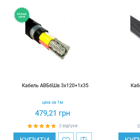
Кабель АВБбШв 3х120+1х35
Каб
ціна за 1м
479,21
грн
2 відгуки