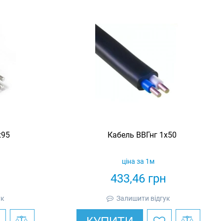
х95
Кабель ВВГнг 1х50
ціна за 1м
н
433,46
грн
ук
Залишити відгук