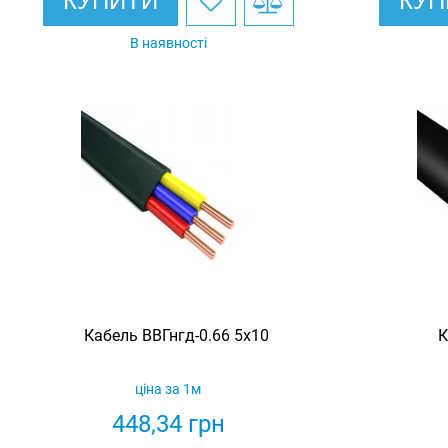
КУПИТИ
КУП
В наявності
Кабель ВВГнгд-0.66 5х10
К
ціна за 1м
448,34
грн