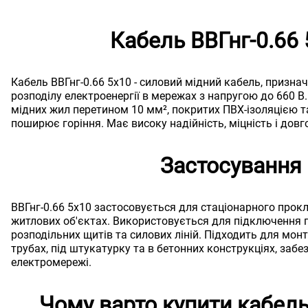
Кабель ВВГнг-0.66 
Кабель ВВГнг-0.66 5х10 - силовий мідний кабель, призна
розподілу електроенергії в мережах з напругою до 660 В.
мідних жил перетином 10 мм², покритих ПВХ-ізоляцією т
поширює горіння. Має високу надійність, міцність і довго
Застосування
ВВГнг-0.66 5х10 застосовується для стаціонарного прок
житлових об'єктах. Використовується для підключення 
розподільних щитів та силових ліній. Підходить для мон
трубах, під штукатурку та в бетонних конструкціях, заб
електромережі.
Чому варто купити кабель