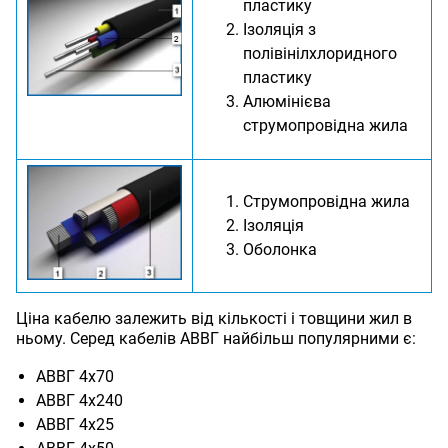
пластику
Ізоляція з
полівінілхлоридного
пластику
Алюмінієва
струмопровідна жила
Струмопровідна жила
Ізоляція
Оболонка
Ціна кабелю залежить від кількості і товщини жил в
ньому. Серед кабелів АВВГ найбільш популярними є:
АВВГ 4х70
АВВГ 4х240
АВВГ 4х25