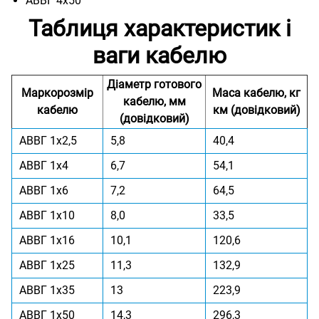
АВВГ 4х50
Таблиця характеристик і
ваги кабелю
Діаметр готового
Маркорозмір
Маса кабелю, кг
кабелю, мм
кабелю
км (довідковий)
(довідковий)
АВВГ 1x2,5
5,8
40,4
АВВГ 1x4
6,7
54,1
АВВГ 1x6
7,2
64,5
АВВГ 1x10
8,0
33,5
АВВГ 1x16
10,1
120,6
АВВГ 1x25
11,3
132,9
АВВГ 1x35
13
223,9
АВВГ 1x50
14,3
296,3