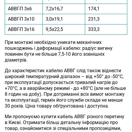
АВВГ-П 3x6
7,2x16,7
174,1
АВВГ-П 3x10
3,0x19,1
231,3
АВВГ-П 3x16
9,5x22,5
333,3
При монтажі необхідно уникати механічних
пошкоджень і деформації кабелю: радіус вигину
повинен бути не більше 7,5-10 його зовнішніх
діаметрів.
До характеристик кабелю АВВГ слід також віднести
широкий температурний діапазон – від +50° до -50°С,
при експлуатації допускається тривалий нагрів до
+70°С, а в аварійному режимі - до +80°С (але не більше
8 годин на добу). При дотриманні всіх вимог монтажу
та експлуатації, термін його служби складе не менше
30 років. Ціна товару обґрунтована і доступна.
Ми пропонуємо купити кабель АВВГ різного перетину
в Києві. Отримати більш детальну інформацію про
товар, ознайомитися зі спеціальними пропозиціями,