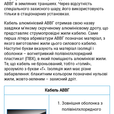
АВВГ в земляних траншеях. Через відсутність
спеціального захисного шару, його використовують
тільки в стаціонарних установках.
Кабель алюмінієвий АВВГ отримав свою назву
завдяки м'якому скрученому алюмінієвому дроту, що
представляє струмопровідні жили кабелю. Саме
перша літера абревіатури АВВГ позначає матеріал, з
якого виготовлені жили цього силового кабелю.
Наступні букви вказують на матеріал ізоляції і
оболонки – вогнетривкий полівінілхлоридний
пластикат (ПВХ), в який поміщають алюмінієві жили.
Те, що кабель не броньований, тобто «голий»,
зрозуміло з букви «Г». Ізоляція жил має різне
забарвлення: блакитним кольором позначені нульові
жили, жовто-зеленим – захисний дріт.
Кабель АВВГ
Зовнішня оболонка з
полівінілхлоридного