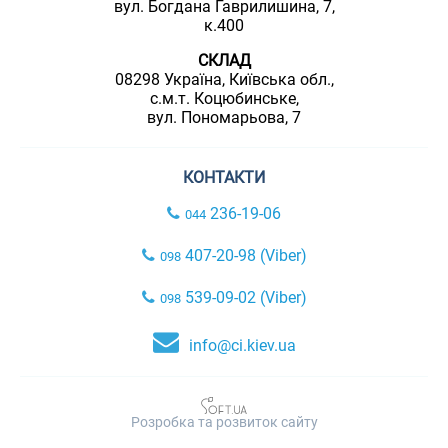
вул. Богдана Гаврилишина, 7,
к.400
СКЛАД
08298 Україна, Київська обл.,
с.м.т. Коцюбинське,
вул. Пономарьова, 7
КОНТАКТИ
236-19-06
044
407-20-98 (Viber)
098
539-09-02 (Viber)
098
info@ci.kiev.ua
Розробка та розвиток сайту