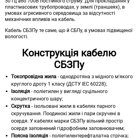
50 Гц або 700В постійного струму. Для прокладання у
пластмасових трубопроводах, у землі (траншеях), в
умовах агресивного середовища за відсутності
механічних впливів на кабель.
Кабель СБЗПу те саме, що й СБПу, в умовах підвищеної
вологості.
Конструкція кабелю
СБЗПу
Токопровідна жила
- однодротяна з мідного м'якого
круглого дроту 1 класу (ДСТУ IEC 60228);
Ізоляція
- поліетилен у вигляді суцільного
концентричного шару;
Скрутка
- ізольовані жили в кабелях парного
скручування. Поодинокі жили і пари скручені в
осердя. У кабелях марки СБЗПу вільний простір
осердя заповнений гідрофобним заповнювачем;
Поясна ізоляція
- поліетилентерефталатна стрічка;