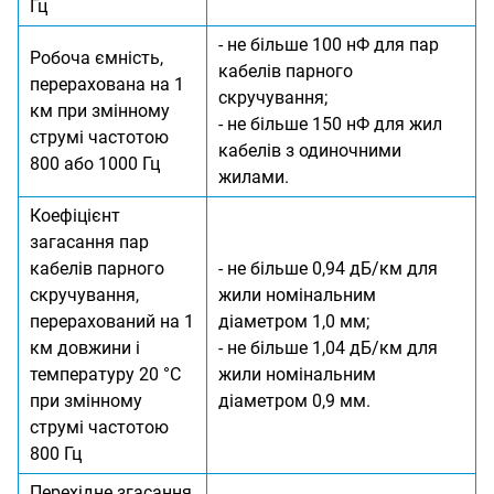
Гц
- не більше 100 нФ для пар
Робоча ємність,
кабелів парного
перерахована на 1
скручування;
км при змінному
- не більше 150 нФ для жил
струмі частотою
кабелів з одиночними
800 або 1000 Гц
жилами.
Коефіцієнт
загасання пар
кабелів парного
- не більше 0,94 дБ/км для
скручування,
жили номінальним
перерахований на 1
діаметром 1,0 мм;
км довжини і
- не більше 1,04 дБ/км для
температуру 20 °С
жили номінальним
при змінному
діаметром 0,9 мм.
струмі частотою
800 Гц
Перехідне згасання