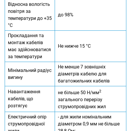
Відносна вологість
повітря за
до 98%
температури до +35
°С
Прокладання та
монтаж кабелів
Не нижче 15 °С
має здійснюватися
за температури
Не менше 7 зовнішніх
Мінімальний радіус
діаметрів кабелю для
вигину
багатожильних кабелів
Навантаження
2
не більше 50 Н/мм
кабелів, що
загального перерізу
розтягує
струмопровідних жил
Електричний опір
- для жили номінальним
струмопровідної
діаметром 0,9 мм не більше
жили,
28,8 Ом;