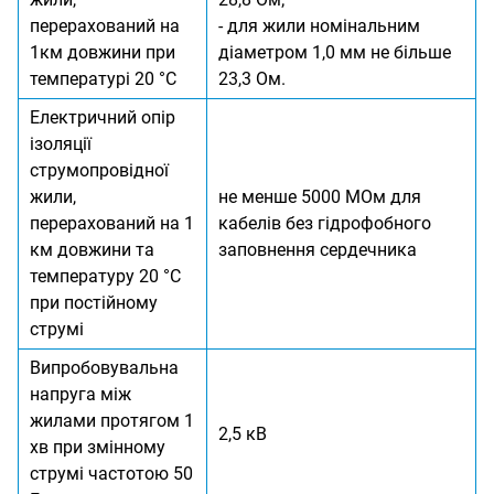
перерахований на
- для жили номінальним
1км довжини при
діаметром 1,0 мм не більше
температурі 20 °С
23,3 Ом.
Електричний опір
ізоляції
струмопровідної
жили,
не менше 5000 МОм для
перерахований на 1
кабелів без гідрофобного
км довжини та
заповнення сердечника
температуру 20 °С
при постійному
струмі
Випробовувальна
напруга між
жилами протягом 1
2,5 кВ
хв при змінному
струмі частотою 50