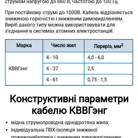
струмом напругою до 660 В, частотою до 100 Гц.
При постійному струмі до 1000В. Кабель відрізняється
зниженою горючістю і зниженим димовиділенням.
Виріб даного типу можна використовувати для
з'єднання в системах атомних електростанцій.
Марка
Число жил
2
Переріз, мм
4 - 10
4,0 - 6,0
КВВГэнг
4 - 37
2,5
4 - 61
0,75 - 1,5
Конструктивні параметри
кабелю КВВГэнг
мідна струмопровідна однодротяна жила;
індивідуальна ПВХ-ізоляція зниженої
пожежонебезпеки і зниженим
димовиділенням
;