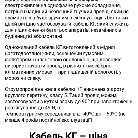
електроживлення однофазне рухоме обладнання,
потрібен надійний безпечний гнучкий провід, який не
зламається і буде зручним в експлуатації. Для таких
цілей вигідно застосовувати кабель КГ, який служить
для підключення багатьох апаратів, незамінних в
будівництві або монтажі.
Одножильний кабель КГ виготовлений з мідної
багатодротяної жили, оснащений гумовим
ізолятором і шланговою оболонкою, що дозволяє
використовувати провід в різних атмосферно-
кліматичних умовах – при підвищеній вологості, у
мороз чи спеку.
Струмопровідна жила кабелю КГ виконана з дроту
круглого перетину, класу 5. Такий провід можна
застосовувати з кутом зламу до 90º при навантаженні
розтягування до 49 Н, в
температурному середовищі від - 40ºС до + 50ºС (не
менше 4 років постійної експлуатації).
Кабель КГ – ціна,