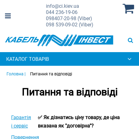
info@ci.kiev.ua
044
236-19-06
098
407-20-98 (Viber)
098
539-09-02 (Viber)
КАТАЛОГ ТОВАРІВ
Головна |
Питання та відповіді
Питання та відповіді
Гарантія
✅ Як дізнатись ціну товару, де ціна
і сервіс
вказана як "договірна"?
Повернення