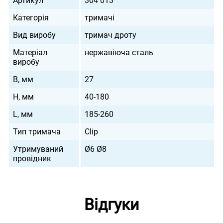
Артикул
304 013
Категорія
тримачі
Вид виробу
тримач дроту
Матеріал
нержавіюча сталь
виробу
B, мм
27
H, мм
40-180
L, мм
185-260
Тип тримача
Clip
Утримуваний
Ø6 Ø8
провідник
Відгуки