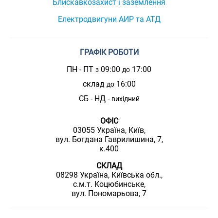
Блискавкозахист і заземлення
Електродвигуни АИР та АТД
ГРАФІК РОБОТИ
ПН - ПТ
09:00
17:00
з
до
склад
16:00
до
СБ - НД -
вихідний
ОФІС
03055 Україна, Київ,
вул. Богдана Гаврилишина, 7,
к.400
СКЛАД
08298 Україна, Київська обл.,
с.м.т. Коцюбинське,
вул. Пономарьова, 7