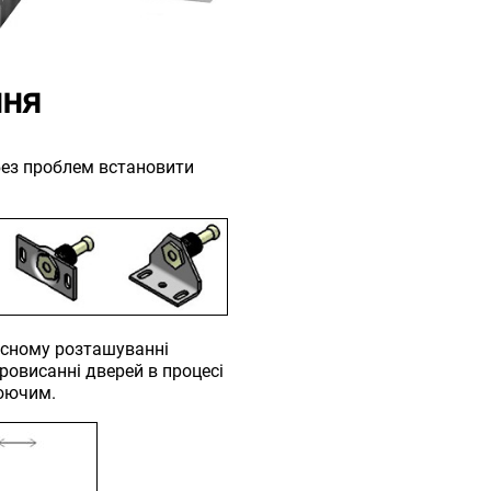
ння
без проблем встановити
існому розташуванні
ровисанні дверей в процесі
люючим.