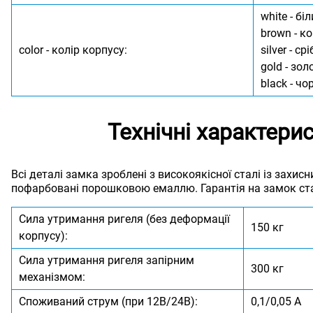
white - біл
brown - к
color - колір корпусу:
silver - срі
gold - зол
black - чо
Технічні характери
Всі деталі замка зроблені з високоякісної сталі із захи
пофарбовані порошковою емаллю. Гарантія на замок ста
Сила утримання ригеля (без деформації
150 кг
корпусу):
Сила утримання ригеля запірним
300 кг
механізмом:
Споживаний струм (при 12В/24В):
0,1/0,05 А