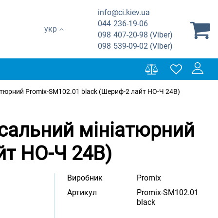
info@ci.kiev.ua
044
236-19-06
укр
098
407-20-98 (Viber)
098
539-09-02 (Viber)
тюрний Promix-SM102.01 black (Шериф-2 лайт НО-Ч 24В)
сальний мініатюрний
йт НО-Ч 24В)
Виробник
Promix
Артикул
Promix-SM102.01
black