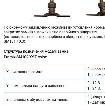
По окремому замовленню можливе виготовлення норма
закритих замків з можливістю аварійного відкриття
(встановлюється шток аварійного відкриття як у замка 
SM101.10.3).
Структура позначення моделі замка
Promix-SM102.XY.Z color:
0 - норма
X - виконання замка:
1 - норма
0 - 12 В,
Y - номінальна напруга живлення:
1 - 24 В;
0 (відсутн
Z - наявність вбудованих датчиків:
1 - датчи