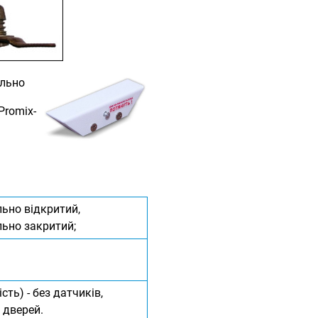
льно
Promix-
льно відкритий,
льно закритий;
ість) - без датчиків,
к дверей.