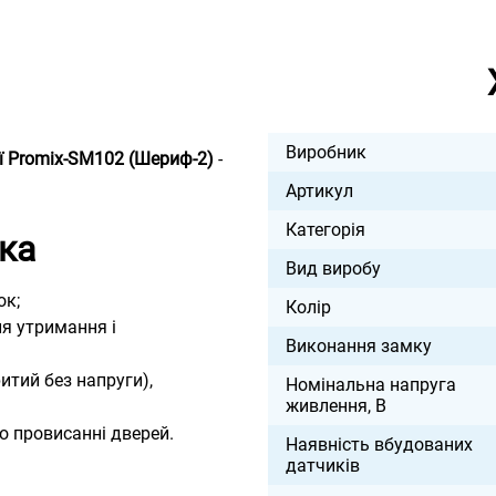
Виробник
ї Promix-SM102 (Шериф-2)
-
.
Артикул
Категорія
ка
Вид виробу
ок;
Колір
ля утримання і
Виконання замку
итий без напруги),
Номінальна напруга
живлення, В
о провисанні дверей.
Наявність вбудованих
датчиків