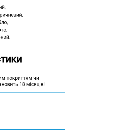
ий,
оричневий,
бло,
ото,
рний.
стики
сним покриттям чи
новить 18 місяців!