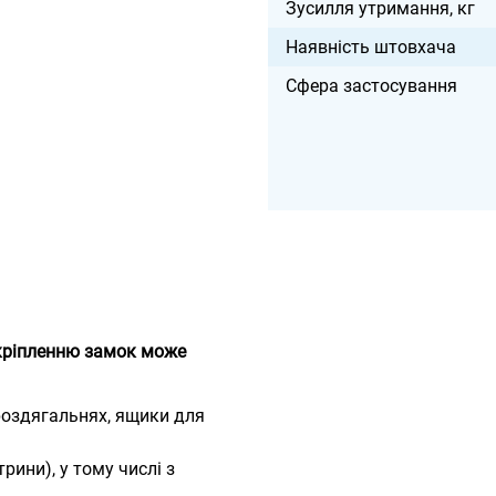
Зусилля утримання, кг
Наявність штовхача
Сфера застосування
 кріпленню замок може
роздягальнях, ящики для
рини), у тому числі з