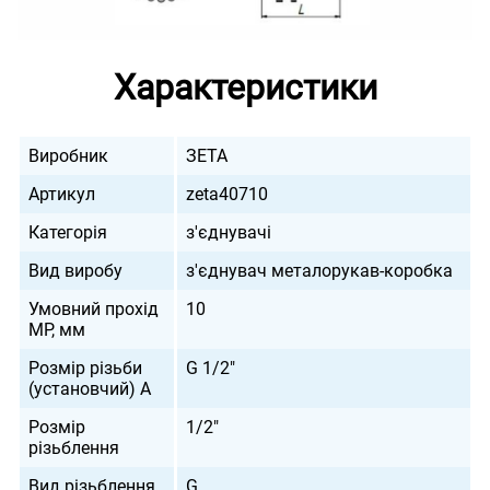
Характеристики
Виробник
ЗЕТА
Артикул
zeta40710
Категорія
з'єднувачі
Вид виробу
з'єднувач металорукав-коробка
Умовний прохід
10
МР, мм
Розмір різьби
G 1/2"
(установчий) А
Розмір
1/2"
різьблення
Вид різьблення
G