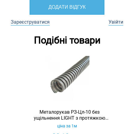
ДОДАТИ ВІДГУК
Зареєструватися
Увійти
Подібні товари
Металорукав РЗ-Цл-10 без
ущільнення LIGHT з протяжкою
(бухта 50м)
ціна за 1м