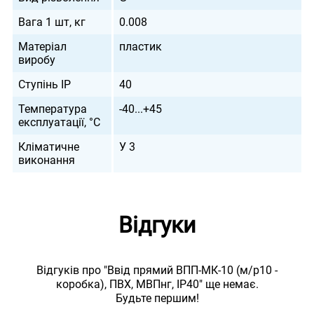
Вага 1 шт, кг
0.008
Матеріал
пластик
виробу
Ступінь IP
40
Температура
-40...+45
експлуатації, °С
Кліматичне
У 3
виконання
Відгуки
Відгуків про "Ввід прямий ВПП-МК-10 (м/р10 -
коробка), ПВХ, МВПнг, IP40" ще немає.
Будьте першим!