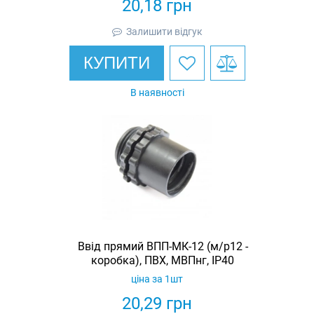
20,18
грн
Залишити відгук
КУПИТИ
В наявності
Ввід прямий ВПП-МК-12 (м/р12 -
коробка), ПВХ, МВПнг, IP40
ціна за 1шт
20,29
грн