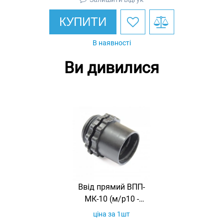
КУПИТИ
В наявності
Ви дивилися
Ввід прямий ВПП-
МК-10 (м/р10 -
коробка), ПВХ,
ціна за 1шт
МВПнг, IP40