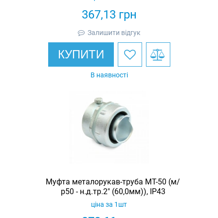
367,13
грн
Залишити відгук
КУПИТИ
В наявності
Муфта металорукав-труба МТ-50 (м/
р50 - н.д.тр.2" (60,0мм)), IP43
ціна за 1шт