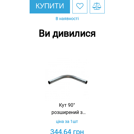
КУПИТИ
В наявності
Ви дивилися
Кут 90°
розширений з
одного боку, 32
ціна за 1шт
мм, оцинкований,
344,64
грн
R112