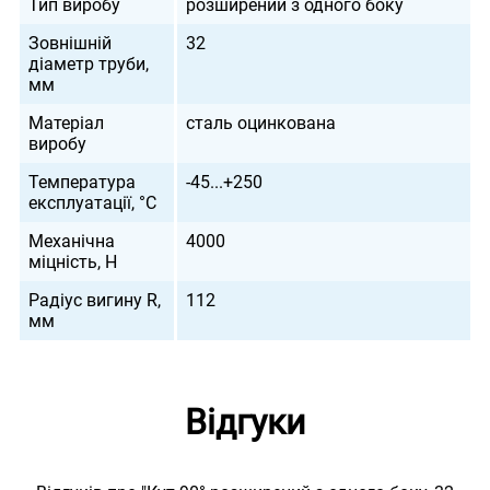
Тип виробу
розширений з одного боку
Зовнішній
32
діаметр труби,
мм
Матеріал
сталь оцинкована
виробу
Температура
-45...+250
експлуатації, °С
Механічна
4000
міцність, Н
Радіус вигину R,
112
мм
Відгуки