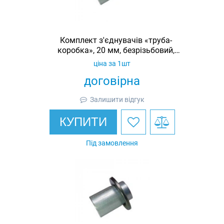
Комплект з'єднувачів «труба-
коробка», 20 мм, безрізьбовий,
оцинкований, IP53
ціна за 1шт
договірна
Залишити відгук
КУПИТИ
Під замовлення