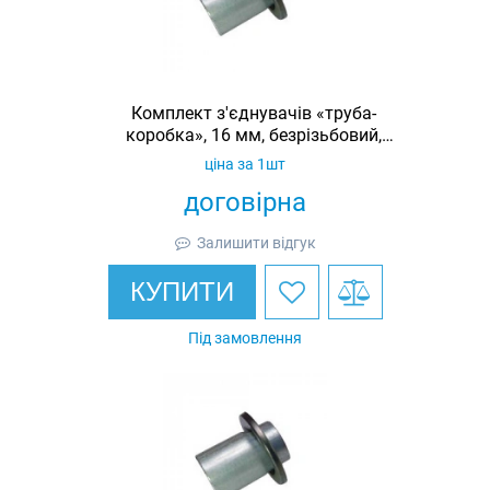
Комплект з'єднувачів «труба-
коробка», 16 мм, безрізьбовий,
оцинкований, IP53
ціна за 1шт
договірна
Залишити відгук
КУПИТИ
Під замовлення