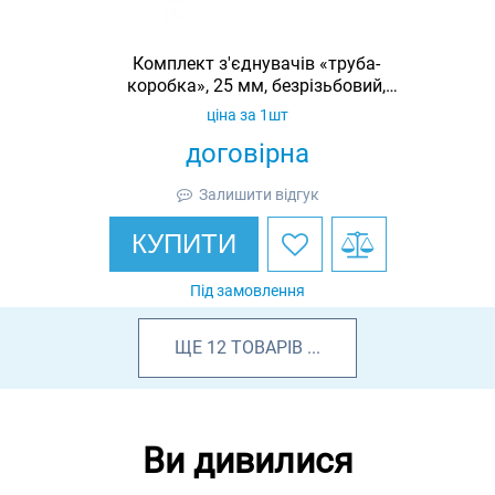
Комплект з'єднувачів «труба-
коробка», 25 мм, безрізьбовий,
оцинкований, IP53
ціна за 1шт
договірна
Залишити відгук
КУПИТИ
Під замовлення
ЩЕ
12
ТОВАРІВ
...
Ви дивилися