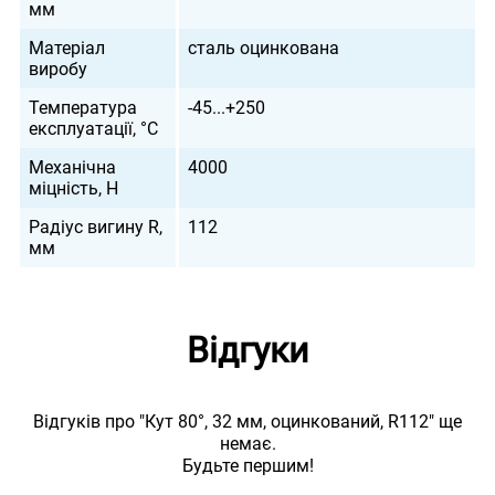
мм
Матеріал
сталь оцинкована
виробу
Температура
-45...+250
експлуатації, °С
Механічна
4000
міцність, Н
Радіус вигину R,
112
мм
Відгуки
Відгуків про "Кут 80°, 32 мм, оцинкований, R112" ще
немає.
Будьте першим!