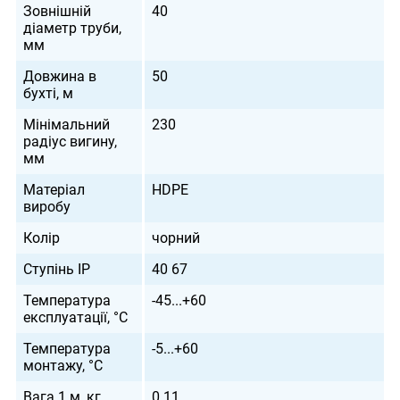
Зовнішній
40
діаметр труби,
мм
Довжина в
50
бухті, м
Мінімальний
230
радіус вигину,
мм
Матеріал
HDPE
виробу
Колір
чорний
Ступінь IP
40 67
Температура
-45...+60
експлуатації, °С
Температура
-5...+60
монтажу, °С
Вага 1 м, кг
0.11