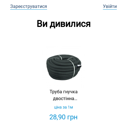
Зареєструватися
Увійти
Ви дивилися
Труба гнучка
двостінна
гофрована (для
ціна за 1м
підземної
28,90
грн
прокладки)
KOPOFLEX FA 40,