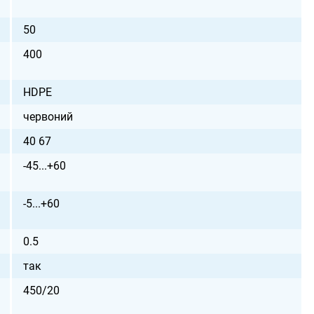
50
400
HDPE
червоний
40 67
-45...+60
-5...+60
0.5
так
450/20