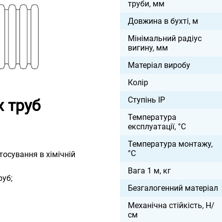
труби, мм
Довжина в бухті, м
Мінімальний радіус
вигину, мм
Матеріал виробу
Колір
Ступінь IP
х труб
Температура
експлуатації, °С
Температура монтажу,
°С
осування в хімічній
Вага 1 м, кг
руб;
Безгалогенний матеріал
Механічна стійкість, Н/
см