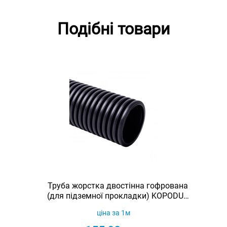
Подібні товари
Труба жорстка двостінна гофрована
(для підземної прокладки) KOPODUR
FC 110, чорна, 6 м
ціна за 1м