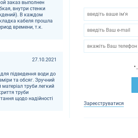
Мой заказ выполнен
бкая, внутри стенки
ждений). В каждом
окладка кабеля прошла
риод времени, т.к.
27.10.2021
*
-
у для підведення води до
міри та обсяг. Зручний
 матеріал труби легкий
криття труби
итання щодо надійності
Зареєструватися