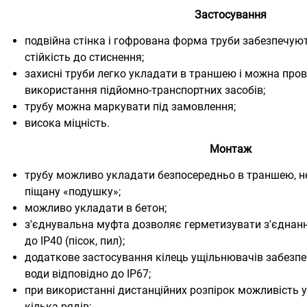
Застосування
подвійна стінка і гофрована форма труби забезпечую
стійкість до стиснення;
захисні труби легко укладати в траншею і можна про
використання підйомно-транспортних засобів;
трубу можна маркувати під замовлення;
висока міцність.
Монтаж
трубу можливо укладати безпосередньо в траншею, н
піщану «подушку»;
можливо укладати в бетон;
з'єднувальна муфта дозволяє герметизувати з'єднанн
до IP40 (пісок, пил);
додаткове застосування кілець ущільнювачів забезпе
води відповідно до IP67;
при використанні дистанційних розпірок можливість у
кілька рядів;