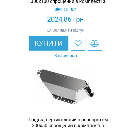
300х100 спрощений в комплекті з
кришкою IEK
ціна за 1шт
2024,86
грн
Залишити відгук
КУПИТИ
В наявності
Т-відвід вертикальний з розворотом
300х50 спрощений в комплекті з