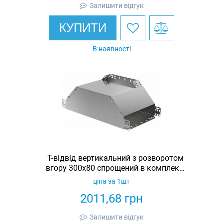
Залишити відгук
КУПИТИ
В наявності
Т-відвід вертикальний з розворотом
вгору 300х80 спрощений в комплекті
з кришкою IEK
ціна за 1шт
2011,68
грн
Залишити відгук