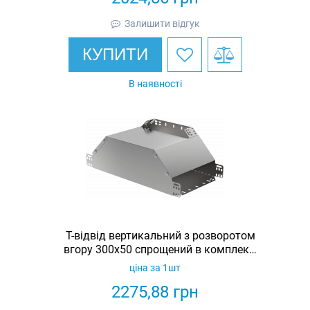
Залишити відгук
КУПИТИ
В наявності
Т-відвід вертикальний з розворотом
вгору 300х50 спрощений в комплекті
з кришкою IEK
ціна за 1шт
2275,88
грн