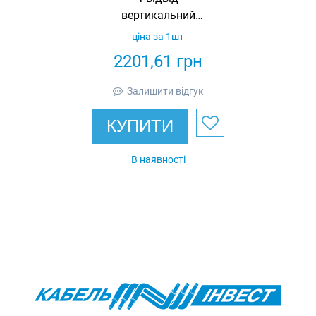
вертикальний
вгору 400х100
ціна за 1шт
спрощений в
2201,61
грн
комплекті з
кришкою IEK
Залишити відгук
КУПИТИ
В наявності