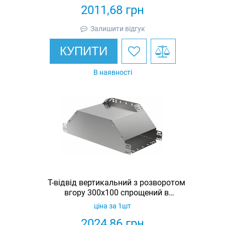
2011,68
грн
Залишити відгук
КУПИТИ
В наявності
Т-відвід вертикальний з розворотом
вгору 300х100 спрощений в
комплекті з кришкою IEK
ціна за 1шт
2024,86
грн