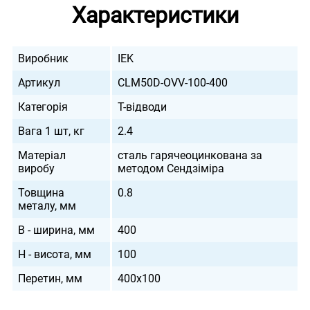
Характеристики
Виробник
IEK
Артикул
CLM50D-OVV-100-400
Категорія
Т-відводи
Вага 1 шт, кг
2.4
Матеріал
сталь гарячеоцинкована за
виробу
методом Сендзіміра
Товщина
0.8
металу, мм
B - ширина, мм
400
H - висота, мм
100
Перетин, мм
400х100