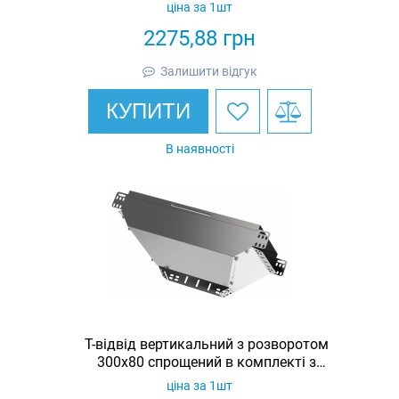
кришкою IEK
ціна за 1шт
2275,88
грн
Залишити відгук
КУПИТИ
В наявності
Т-відвід вертикальний з розворотом
300х80 спрощений в комплекті з
кришкою IEK
ціна за 1шт