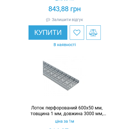
843,88
грн
Залишити відгук
КУПИТИ
В наявності
Лоток перфорований 600х50 мм,
товщина 1 мм, довжина 3000 мм,
гарячеоцинкований, Eurotray
ціна за 1м