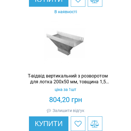
В наявності
Т-відвід вертикальний з розворотом
для лотка 200х50 мм, товщина 1,5
мм, гарячеоцинкований, Eurotray
ціна за 1шт
804,20
грн
Залишити відгук
КУПИТИ