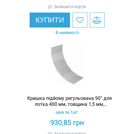
Залишити відгук
КУПИТИ
В наявності
Кришка підйому регульована 90° для
лотка 400 мм, товщина 1,5 мм,
гарячеоцинкована, Eurotray
ціна за 1шт
930,85
грн
Залишити відгук