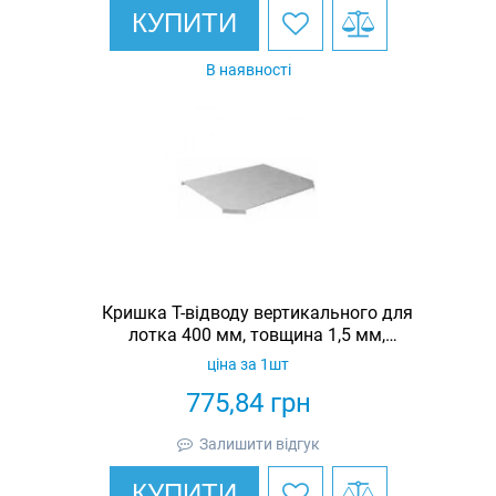
КУПИТИ
В наявності
Кришка Т-відводу вертикального для
лотка 400 мм, товщина 1,5 мм,
гарячеоцинкована, Eurotray
ціна за 1шт
775,84
грн
Залишити відгук
КУПИТИ