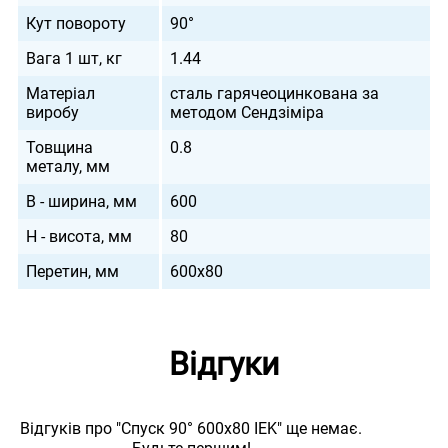
Кут повороту
90°
Вага 1 шт, кг
1.44
Матеріал
сталь гарячеоцинкована за
виробу
методом Сендзіміра
Товщина
0.8
металу, мм
B - ширина, мм
600
H - висота, мм
80
Перетин, мм
600х80
Відгуки
Відгуків про "Спуск 90° 600х80 IEK" ще немає.