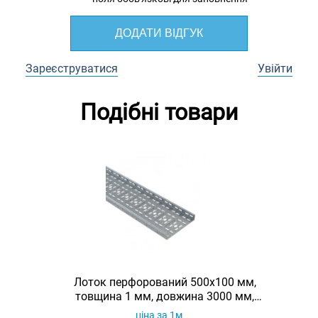
ДОДАТИ ВІДГУК
Зареєструватися
Увійти
Подібні товари
Лоток перфорований 500х100 мм,
товщина 1 мм, довжина 3000 мм,
гарячеоцинкований, Eurotray
ціна за 1м