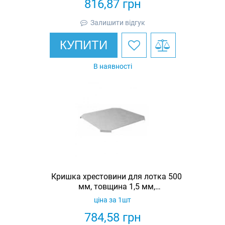
816,87
грн
Залишити відгук
КУПИТИ
В наявності
Кришка хрестовини для лотка 500
мм, товщина 1,5 мм,
гарячеоцинкована, Eurotray
ціна за 1шт
784,58
грн