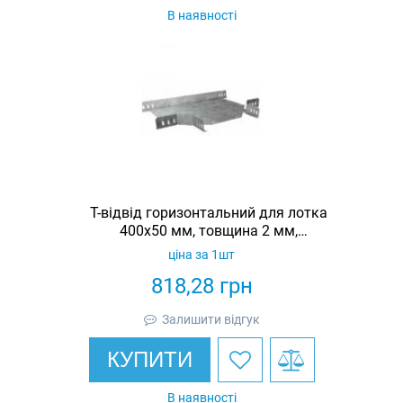
В наявності
Т-відвід горизонтальний для лотка
400х50 мм, товщина 2 мм,
гарячеоцинкований, Eurotray
ціна за 1шт
818,28
грн
Залишити відгук
КУПИТИ
В наявності