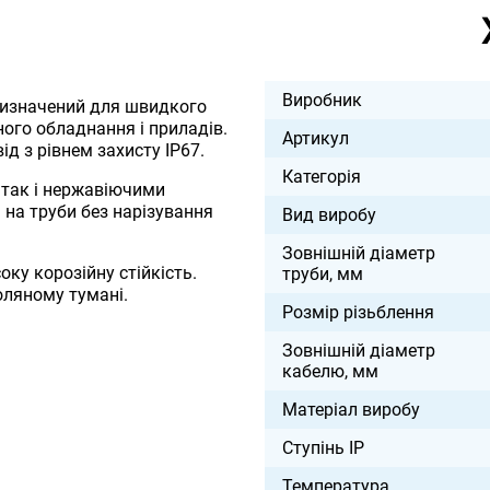
Виробник
изначений для швидкого
ного обладнання і приладів.
Артикул
д з рівнем захисту IP67.
Категорія
 так і нержавіючими
 на труби без нарізування
Вид виробу
Зовнішній діаметр
оку корозійну стійкість.
труби, мм
соляному тумані.
Розмір різьблення
Зовнішній діаметр
кабелю, мм
Матеріал виробу
Ступінь IP
Температура