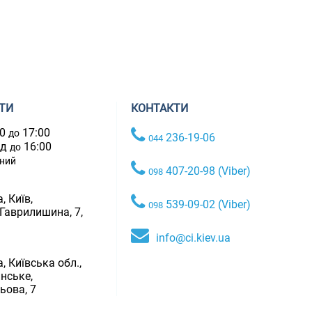
ТИ
КОНТАКТИ
00
17:00
до
236-19-06
044
ад
16:00
до
дний
407-20-98 (Viber)
098
, Київ,
539-09-02 (Viber)
098
 Гаврилишина, 7,
info@ci.kiev.ua
, Київська обл.,
нське,
ьова, 7