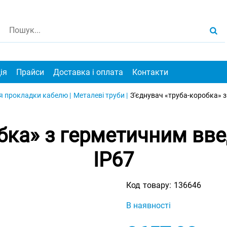
ія
Прайси
Доставка і оплата
Контакти
я прокладки кабелю |
Металеві труби |
З'єднувач «труба-коробка» з
бка» з герметичним вве
IP67
Код товару:
136646
В наявності