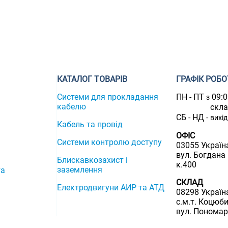
КАТАЛОГ ТОВАРІВ
ГРАФІК РОБО
Системи для прокладання
ПН - ПТ
09:
з
кабелю
скл
СБ - НД -
вихі
Кабель та провід
ОФІС
Системи контролю доступу
03055 Україна
вул. Богдана
Блискавкозахист і
к.400
заземлення
та
СКЛАД
Електродвигуни АИР та АТД
08298 Україна
с.м.т. Коцюби
вул. Пономар