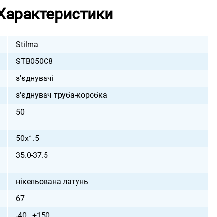
Характеристики
Stilma
STB050C8
з'єднувачі
з'єднувач труба-коробка
50
50х1.5
35.0-37.5
нікельована латунь
67
-40...+150