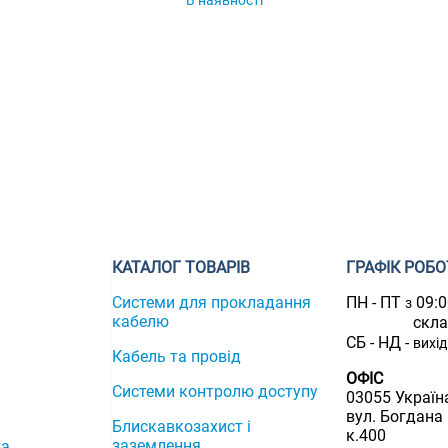
КАТАЛОГ ТОВАРІВ
ГРАФІК РОБО
Системи для прокладання
ПН - ПТ
09:
з
кабелю
скл
СБ - НД -
вихі
Кабель та провід
ОФІС
Системи контролю доступу
03055 Україна
вул. Богдана
Блискавкозахист і
к.400
заземлення
та