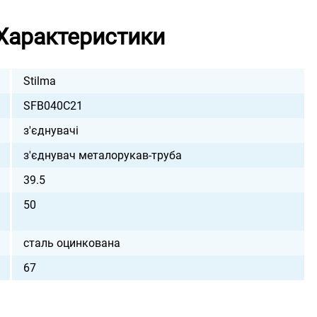
Характеристики
Stilma
SFB040C21
з'єднувачі
з'єднувач металорукав-труба
39.5
50
сталь оцинкована
67