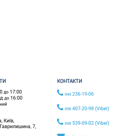
ТИ
КОНТАКТИ
00
17:00
до
236-19-06
044
ад
16:00
до
дний
407-20-98 (Viber)
098
, Київ,
539-09-02 (Viber)
098
 Гаврилишина, 7,