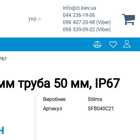
info@ci.kiev.ua
044
236-19-06
укр
098
407-20-98 (Viber)
098
539-09-02 (Viber)
IP67
мм труба 50 мм, IP67
Виробник
Stilma
Артикул
SFB040C21
н