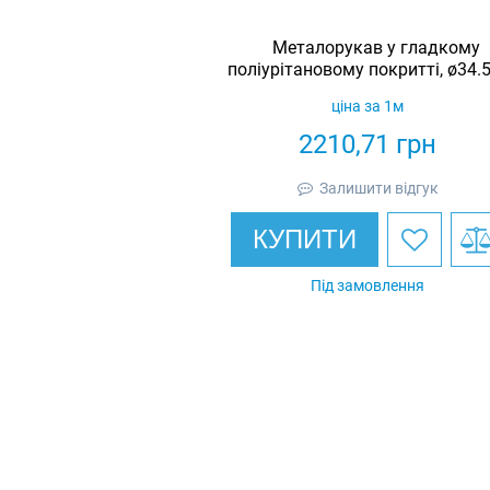
Металорукав у гладкому
поліурітановому покритті, ø34.
IP67
ціна за 1м
2210,71
грн
Залишити відгук
КУПИТИ
Під замовлення