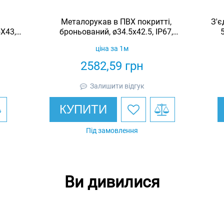
Металорукав в ПВХ покритті,
З'є
5X43,
броньований, ø34.5x42.5, IP67,
SFP035F3E
ціна за 1м
2582,59
грн
Залишити відгук
КУПИТИ
Під замовлення
Ви дивилися