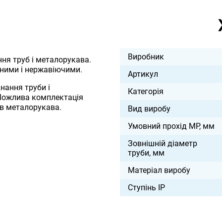
Виробник
ня труб і металорукава.
аними і нержавіючими.
Артикул
нання труби і
Категорія
 Можлива комплектація
в металорукава.
Вид виробу
Умовний прохід МР, мм
Зовнішній діаметр
труби, мм
Матеріал виробу
Ступінь IP