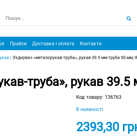
ія
Прайси
Доставка і оплата
Контакти
кав |
З'єднувач «металорукав-труба», рукав 39.5 мм труба 50 мм, 
кав-труба», рукав 39.5 
Код товару:
136763
В наявності
2393,30
гр