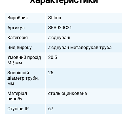
Характеристики
Виробник
Stilma
Артикул
SFB020C21
Категорія
з'єднувачі
Вид виробу
з'єднувач металорукав-труба
Умовний прохід
20.5
МР, мм
Зовнішній
25
діаметр труби,
мм
Матеріал
сталь оцинкована
виробу
Ступінь IP
67