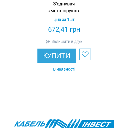
З'єднувач
«металорукав-
труба», рукав 20.5
ціна за 1шт
мм труба 25 мм,
672,41
грн
IP67
Залишити відгук
КУПИТИ
В наявності