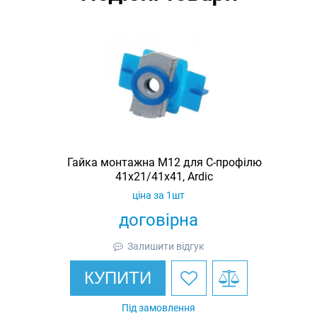
Гайка монтажна M12 для C-профілю
41х21/41х41, Ardic
ціна за 1шт
договірна
Залишити відгук
КУПИТИ
Під замовлення