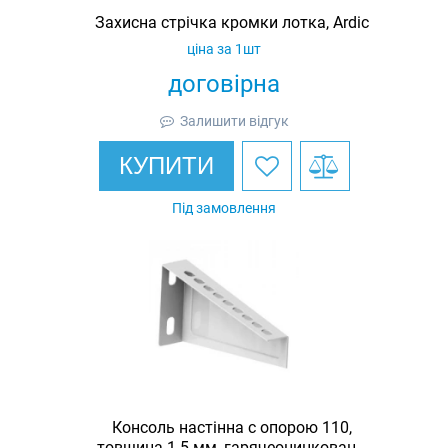
Захисна стрічка кромки лотка, Ardic
ціна за 1шт
договірна
Залишити відгук
КУПИТИ
Під замовлення
Консоль настінна c опорою 110,
товщина 1.5 мм, гарячеоцинкована,