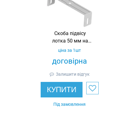
Скоба підвісу
лотка 50 мм на
шпильку М8-М10,
ціна за 1шт
товщина 1.2 мм,
договірна
гарячеоцинкована,
Ardic
Залишити відгук
КУПИТИ
Під замовлення