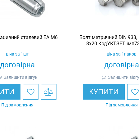
забивний сталевий EA M6
Болт метричний DIN 933, кл
8х20 КодУКТЗЕТ імп7
ціна за 1шт
ціна за 1паков
договірна
договірна
Залишити відгук
Залишити відг
ИТИ
КУПИТИ
Під замовлення
Під замовлення