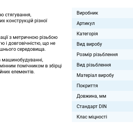
Виробник
ю стягування,
х конструкцій різної
Артикул
Категорія
ації з метричною різьбою
тю і довговічністю, що не
Вид виробу
ишнього середовища.
Розмір різьблення
в машинобудуванні,
Вид різьблення
амінним помічником в збірці
йних елементів.
Матеріал виробу
Покриття
Довжина, мм
Стандарт DIN
Клас міцності