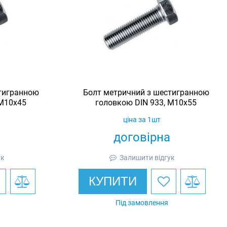
тигранною
Болт метричний з шестигранною
 М10х45
головкою DIN 933, М10х55
ціна за 1шт
договірна
ук
Залишити відгук
КУПИТИ
Під замовлення