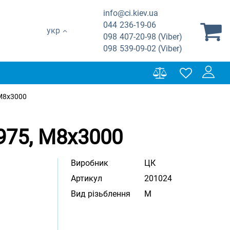
info@ci.kiev.ua
044
236-19-06
укр
098
407-20-98 (Viber)
098
539-09-02 (Viber)
 М8х3000
975, М8х3000
Виробник
ЦК
Артикул
201024
Вид різьблення
M