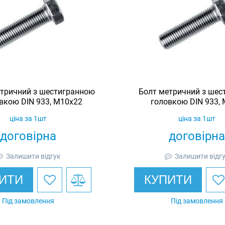
тричний з шестигранною
Болт метричний з шес
вкою DIN 933, М10х22
головкою DIN 933,
ціна за 1шт
ціна за 1шт
договірна
договірна
Залишити відгук
Залишити відг
ИТИ
КУПИТИ
Під замовлення
Під замовлення