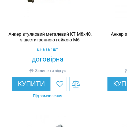
Анкер втулковий металевий КТ М8х40,
Анкер 
з шестигранною гайкою М6
ціна за 1шт
договірна
Залишити відгук
КУПИТИ
КУП
Під замовлення