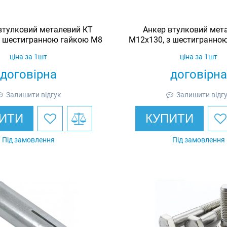
втулковий металевий КТ
Анкер втулковий мет
з шестигранною гайкою М8
М12х130, з шестигранно
ціна за 1шт
ціна за 1шт
договірна
договірна
Залишити відгук
Залишити відг
ИТИ
КУПИТИ
Під замовлення
Під замовлення