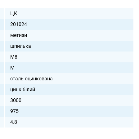
ЦК
201024
метизи
шпилька
М8
M
сталь оцинкована
цинк білий
3000
975
4.8