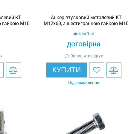
алевий КТ
Анкер втулковий металевий КТ
ю гайкою М10
М12х60, з шестигранною гайкою М10
ціна за 1шт
договірна
ук
Залишити відгук
КУПИТИ
Під замовлення