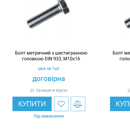
Болт метричний з шестигранною
Болт ме
головкою DIN 933, М10х16
голо
ціна за 1шт
договірна
Залишити відгук
КУПИТИ
КУП
Під замовлення