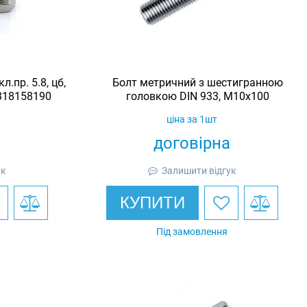
.пр. 5.8, цб,
Болт метричний з шестигранною
318158190
головкою DIN 933, М10х100
ціна за 1шт
договірна
ук
Залишити відгук
КУПИТИ
Під замовлення