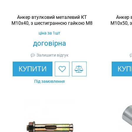
Анкер втулковий металевий КТ
Анкер 
М10х40, з шестигранною гайкою М8
М10х50, 
ціна за 1шт
договірна
Залишити відгук
КУПИТИ
КУП
Під замовлення