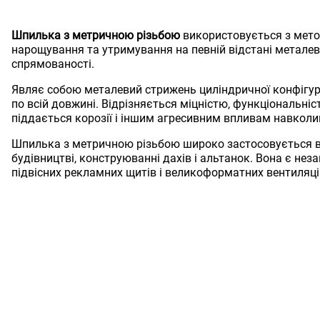
Шпилька з метричною різьбою
використовується з мето
нарощування та утримування на певній відстані металеви
спрямованості.
Являє собою металевий стрижень циліндричної конфігур
по всій довжині. Відрізняється міцністю, функціональніс
піддається корозії і іншим агресивним впливам навкол
Шпилька з метричною різьбою широко застосовується 
будівництві, конструюванні дахів і альтанок. Вона є нез
підвісних рекламних щитів і великоформатних вентиляці