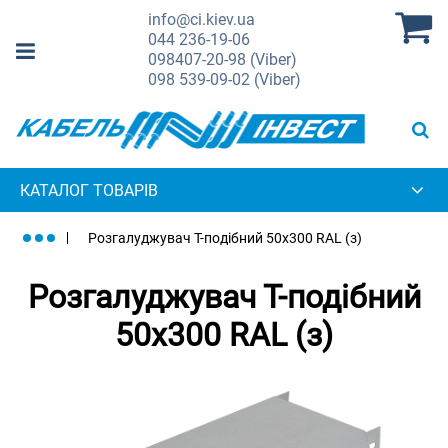
info@ci.kiev.ua
044
236-19-06
098
407-20-98 (Viber)
098
539-09-02 (Viber)
КАТАЛОГ ТОВАРІВ
Розгалуджувач Т-подібний 50х300 RAL (з)
Розгалуджувач Т-подібний
50х300 RAL (з)