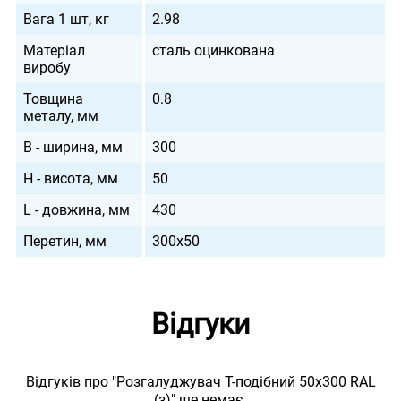
Вага 1 шт, кг
2.98
Матеріал
сталь оцинкована
виробу
Товщина
0.8
металу, мм
B - ширина, мм
300
H - висота, мм
50
L - довжина, мм
430
Перетин, мм
300х50
Відгуки
Відгуків про "Розгалуджувач Т-подібний 50х300 RAL
(з)" ще немає.