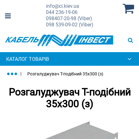
info@ci.kiev.ua
044
236-19-06
098
407-20-98 (Viber)
098
539-09-02 (Viber)
КАТАЛОГ ТОВАРІВ
Розгалуджувач Т-подібний 35х300 (з)
Розгалуджувач Т-подібний
35х300 (з)