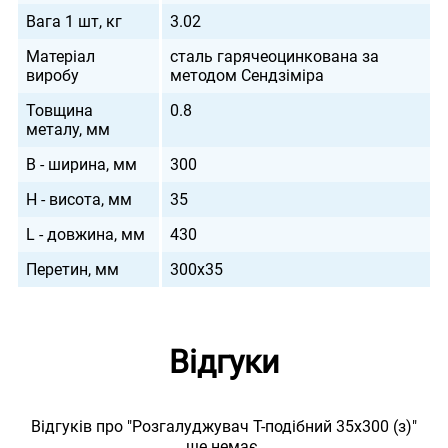
Вага 1 шт, кг
3.02
Матеріал
сталь гарячеоцинкована за
виробу
методом Сендзіміра
Товщина
0.8
металу, мм
B - ширина, мм
300
H - висота, мм
35
L - довжина, мм
430
Перетин, мм
300х35
Відгуки
Відгуків про "Розгалуджувач Т-подібний 35х300 (з)"
ще немає.