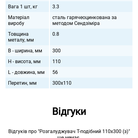
Вага 1 шт, кг
3.3
Матеріал
сталь гарячеоцинкована за
виробу
методом Сендзіміра
Товщина
0.8
металу, мм
B - ширина, мм
300
H - висота, мм
110
L - довжина, мм
56
Перетин, мм
300х110
Відгуки
Відгуків про "Розгалуджувач Т-подібний 110х300 (з)"
ще немає.