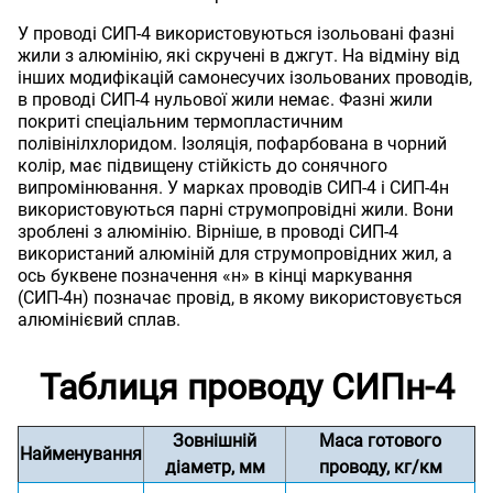
У проводі СИП-4 використовуються ізольовані фазні
жили з алюмінію, які скручені в джгут. На відміну від
інших модифікацій самонесучих ізольованих проводів,
в проводі СИП-4 нульової жили немає. Фазні жили
покриті спеціальним термопластичним
полівінілхлоридом. Ізоляція, пофарбована в чорний
колір, має підвищену стійкість до сонячного
випромінювання. У марках проводів СИП-4 і СИП-4н
використовуються парні струмопровідні жили. Вони
зроблені з алюмінію. Вірніше, в проводі СИП-4
використаний алюміній для струмопровідних жил, а
ось буквене позначення «н» в кінці маркування
(СИП-4н) позначає провід, в якому використовується
алюмінієвий сплав.
Таблиця проводу СИПн-4
Зовнішній
Маса готового
Найменування
діаметр, мм
проводу, кг/км