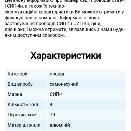
Детальну інформацію про модифікації проводів СИП-4
і СИП-4н, а також їх техніко-
експлуатаційні характеристики Ви можете отримати у
фахівців нашої компанії. Інформацію щодо
застосування проводів СИП-4 і СИП-4н, ціни,
діючі акції можна отримати, зв'язавшись з нами будь-
яким доступним способом.
Характеристики
Категорія
провід
Вид виробу
самонесучий
Марка
СИП-4
Кількість жил
4
Перетин, мм²
70
Матеріал жили
алюміній