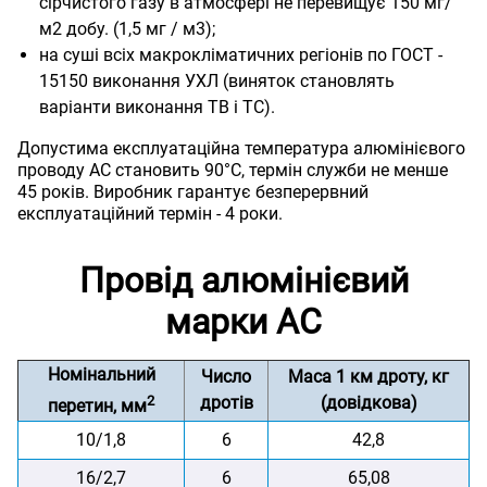
сірчистого газу в атмосфері не перевищує 150 мг/
м2 добу. (1,5 мг / м3);
на суші всіх макрокліматичних регіонів по ГОСТ -
15150 виконання УХЛ (виняток становлять
варіанти виконання ТВ і ТС).
Допустима експлуатаційна температура алюмінієвого
проводу АС становить 90°С, термін служби не менше
45 років. Виробник гарантує безперервний
експлуатаційний термін - 4 роки.
Провід алюмінієвий
марки АС
Номінальний
Число
Маса 1 км дроту, кг
2
дротів
(довідкова)
перетин, мм
10/1,8
6
42,8
16/2,7
6
65,08