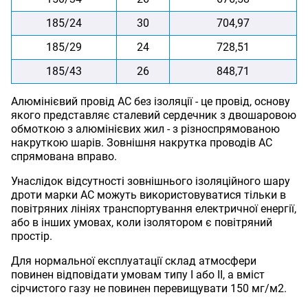
185/24
30
704,97
185/29
24
728,51
185/43
26
848,71
Алюмінієвий провід АС без ізоляції - це провід, основу
якого представляє сталевий сердечник з двошаровою
обмоткою з алюмінієвих жил - з різноспрямованою
накруткою шарів. Зовнішня накрутка проводів АС
спрямована вправо.
Унаслідок відсутності зовнішнього ізоляційного шару
дроти марки АС можуть використовуватися тільки в
повітряних лініях транспортування електричної енергії,
або в інших умовах, коли ізолятором є повітряний
простір.
Для нормальної експлуатації склад атмосфери
повинен відповідати умовам типу I або II, а вміст
сірчистого газу не повинен перевищувати 150 мг/м2.