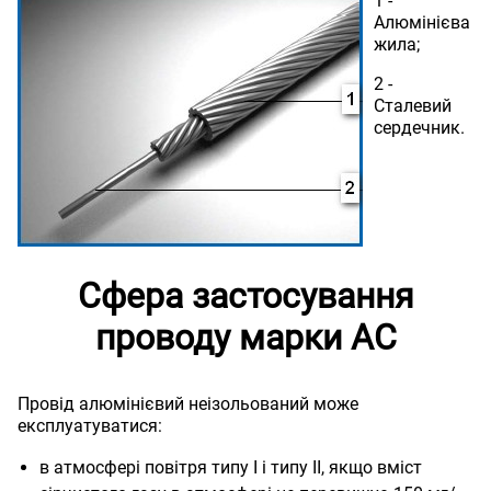
1 -
Алюмінієва
жила;
2 -
Сталевий
сердечник.
Сфера застосування
проводу марки АС
Провід алюмінієвий неізольований може
експлуатуватися:
в атмосфері повітря типу I і типу II, якщо вміст