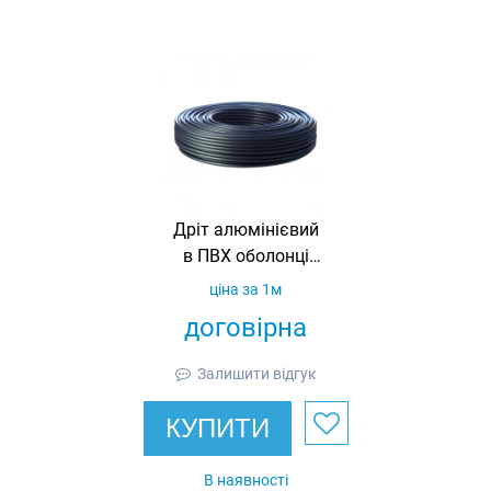
Дріт алюмінієвий
в ПВХ оболонці
D8/11 W02/11
ціна за 1м
договірна
Залишити відгук
КУПИТИ
В наявності