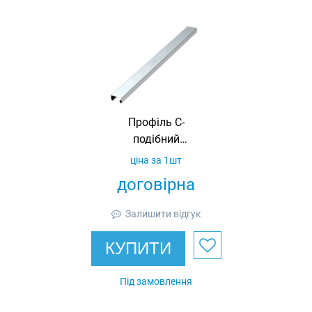
Профіль С-
подібний
неперфорований
ціна за 1шт
41х41, L = 3000,
договірна
товщина 2 мм,
оцинкований,
Залишити відгук
Ardic
КУПИТИ
Під замовлення