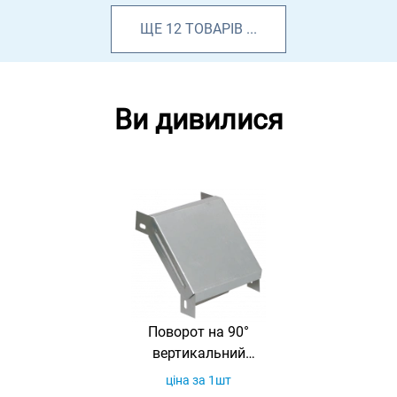
ЩЕ
12
ТОВАРІВ
...
Ви дивилися
Поворот на 90°
вертикальний
зовнішній 50х50
ціна за 1шт
RAL 9016, глянець