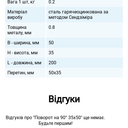
Вага 1 шт, кг
0.2
Матеріал
сталь гарячеоцинкована за
виробу
методом Сендзіміра
Товщина
0.8
металу, мм
B - ширина, мм
50
H - висота, мм
35
L - довжина, мм
200
Перетин, мм
50х35
Відгуки
Відгуків про "Поворот на 90° 35х50" ще немає.
Будьте першим!