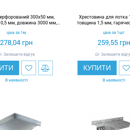
ерфорований 300х50 мм,
Хрестовина для лотка 
0,5 мм, довжина 3000 мм,
товщина 1,5 мм, гаряче
еоцинкований, Eurotray
Eurotray
ціна за 1м
ціна за 1шт
278,04
грн
259,55
гр
Залишити відгук
Залишити відг
ИТИ
КУПИТИ
В наявності
В наявності