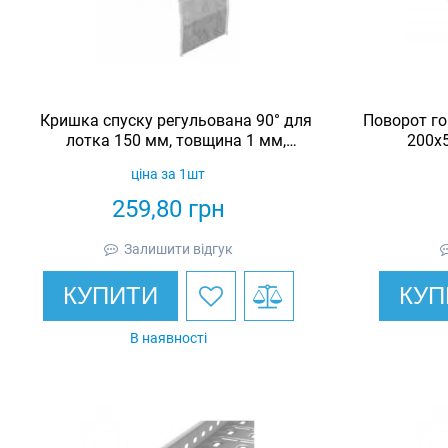
Кришка спуску регульована 90° для
Поворот го
лотка 150 мм, товщина 1 мм,
200х5
гарячеоцинкована, Eurotray
гаряч
ціна за 1шт
259,80
грн
Залишити відгук
КУПИТИ
КУП
В наявності