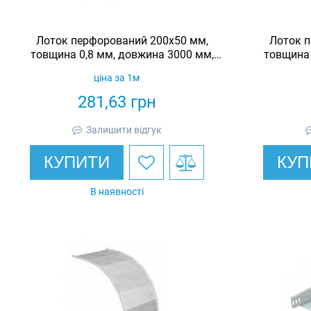
Лоток перфорований 200х50 мм,
Лоток п
товщина 0,8 мм, довжина 3000 мм,
товщина 
гарячеоцинкований, Eurotray
гаряч
ціна за 1м
281,63
грн
Залишити відгук
КУПИТИ
КУП
В наявності