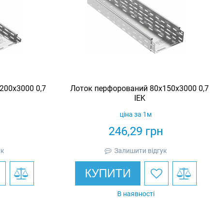
200х3000 0,7
Лоток перфорований 80х150х3000 0,7
IEK
ціна за 1м
н
246,29
грн
ук
Залишити відгук
КУПИТИ
В наявності