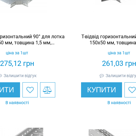
ризонтальний 90° для лотка
Т-відвід горизонтальни
0 мм, товщина 1,5 мм,
150х50 мм, товщина
еоцинкований, Eurotray
гарячеоцинкований, 
ціна за 1шт
ціна за 1шт
275,12
грн
261,03
гр
Залишити відгук
Залишити відг
ИТИ
КУПИТИ
В наявності
В наявності