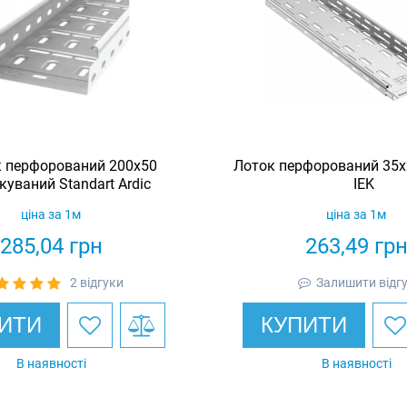
 перфорований 200х50
Лоток перфорований 35х
куваний Standart Ardic
IEK
ціна за 1м
ціна за 1м
285,04
грн
263,49
гр
2 відгуки
Залишити відг
ИТИ
КУПИТИ
В наявності
В наявності