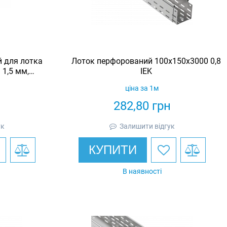
й для лотка
Лоток перфорований 100x150x3000 0,8
 1,5 мм,
IEK
Eurotray
ціна за 1м
н
282,80
грн
ук
Залишити відгук
КУПИТИ
В наявності