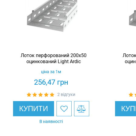
Лоток перфорований 200х50
Лоток
оцинкований Light Ardic
оцин
ціна за 1м
256,47
грн
2 відгуки
КУПИТИ
КУП
В наявності