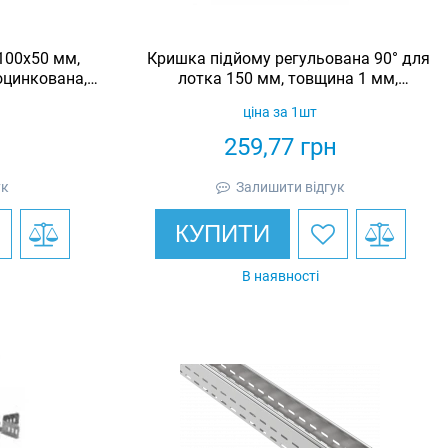
100х50 мм,
Кришка підйому регульована 90° для
оцинкована,
лотка 150 мм, товщина 1 мм,
гарячеоцинкована, Eurotray
ціна за 1шт
н
259,77
грн
ук
Залишити відгук
КУПИТИ
В наявності