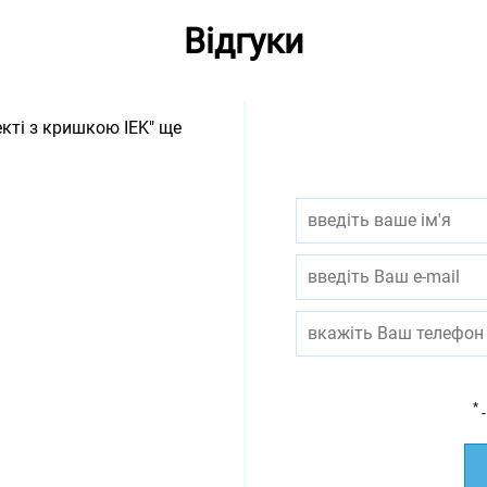
Відгуки
кті з кришкою IEK" ще
*
-