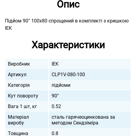
Опис
Підйом 90° 100х80 спрощений в комплекті з кришкою
IEK
Характеристики
Виробник
IEK
Артикул
CLP1V-080-100
Категорія
підйоми
Кут повороту
90°
Вага 1 шт, кг
0.52
Матеріал
сталь гарячеоцинкована за
виробу
методом Сендзіміра
Товщина
0.8