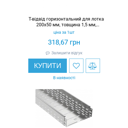
Т-відвід горизонтальний для лотка
200х50 мм, товщина 1,5 мм,
гарячеоцинкований, Eurotray
ціна за 1шт
318,67
грн
Залишити відгук
КУПИТИ
В наявності