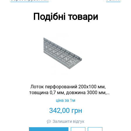
Подібні товари
Лоток перфорований 200х100 мм,
товщина 0,7 мм, довжина 3000 мм,
гарячеоцинкований, Eurotray
ціна за 1м
342,00
грн
Залишити відгук