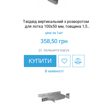
Т-відвід вертикальний з розворотом
для лотка 100х50 мм, товщина 1,5
мм, гарячеоцинкований, Eurotray
ціна за 1шт
358,50
грн
Залишити відгук
КУПИТИ
В наявності