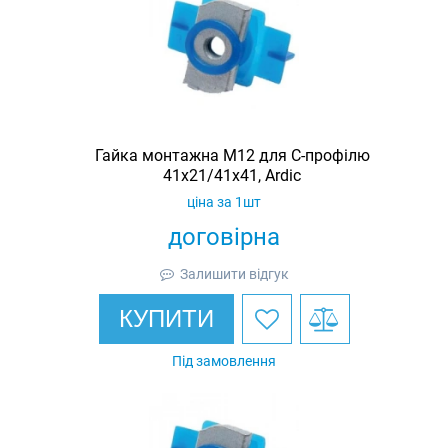
Гайка монтажна M12 для C-профілю
41х21/41х41, Ardic
ціна за 1шт
договірна
Залишити відгук
КУПИТИ
Під замовлення