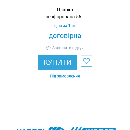
Планка
перфорована 560,
товщина 2 мм,
ціна за 1шт
оцинкована, Ardic
договірна
Залишити відгук
КУПИТИ
Під замовлення