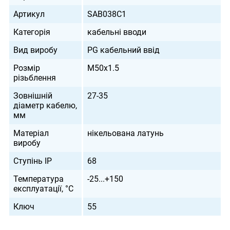
Артикул
SAB038C1
Категорія
кабельні вводи
Вид виробу
PG кабельний ввід
Розмір
М50х1.5
різьблення
Зовнішній
27-35
діаметр кабелю,
мм
Матеріал
нікельована латунь
виробу
Ступінь IP
68
Температура
-25...+150
експлуатації, °С
Ключ
55