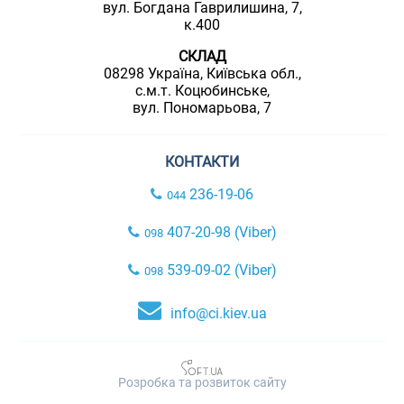
вул. Богдана Гаврилишина, 7,
к.400
СКЛАД
08298 Україна, Київська обл.,
с.м.т. Коцюбинське,
вул. Пономарьова, 7
КОНТАКТИ
236-19-06
044
407-20-98 (Viber)
098
539-09-02 (Viber)
098
info@ci.kiev.ua
Розробка та розвиток сайту