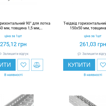
ризонтальний 90° для лотка
Т-відвід горизонтальни
0 мм, товщина 1,5 мм,
150х50 мм, товщина
еоцинкований, Eurotray
гарячеоцинкований, 
ціна за 1шт
ціна за 1шт
275,12
грн
261,03
гр
Залишити відгук
Залишити відг
ИТИ
КУПИТИ
В наявності
В наявності