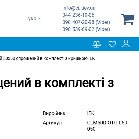
info@ci.kiev.ua
044
236-19-06
укр
098
407-20-98 (Viber)
098
539-09-02 (Viber)
й 50х50 спрощений в комплекті з кришкою IEK
ений в комплекті з
Виробник
IEK
Артикул
CLM50D-OTG-050-
050