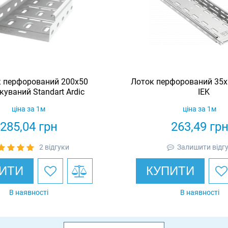
 перфорований 200х50
Лоток перфорований 35х
куваний Standart Ardic
IEK
ціна за 1м
ціна за 1м
285,04
грн
263,49
гр
2 відгуки
Залишити відг
ИТИ
КУПИТИ
В наявності
В наявності