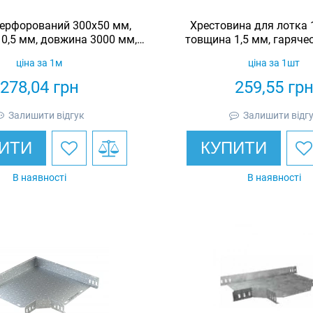
ерфорований 300х50 мм,
Хрестовина для лотка 
0,5 мм, довжина 3000 мм,
товщина 1,5 мм, гаряче
еоцинкований, Eurotray
Eurotray
ціна за 1м
ціна за 1шт
278,04
грн
259,55
гр
Залишити відгук
Залишити відг
ИТИ
КУПИТИ
В наявності
В наявності