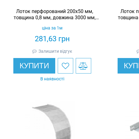
Лоток перфорований 200х50 мм,
Лоток п
товщина 0,8 мм, довжина 3000 мм,
товщина 
гарячеоцинкований, Eurotray
гаряч
ціна за 1м
281,63
грн
Залишити відгук
КУПИТИ
КУП
В наявності