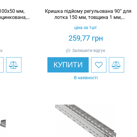
100х50 мм,
Кришка підйому регульована 90° для
оцинкована,
лотка 150 мм, товщина 1 мм,
гарячеоцинкована, Eurotray
ціна за 1шт
н
259,77
грн
ук
Залишити відгук
КУПИТИ
В наявності