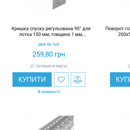
Кришка спуску регульована 90° для
Поворот го
лотка 150 мм, товщина 1 мм,
200х5
гарячеоцинкована, Eurotray
гаряч
ціна за 1шт
259,80
грн
Залишити відгук
КУПИТИ
КУП
В наявності