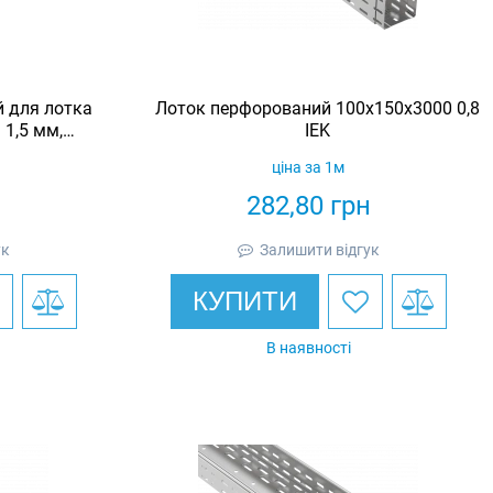
й для лотка
Лоток перфорований 100x150x3000 0,8
 1,5 мм,
IEK
Eurotray
ціна за 1м
н
282,80
грн
ук
Залишити відгук
КУПИТИ
В наявності