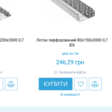
200х3000 0,7
Лоток перфорований 80х150х3000 0,7
IEK
ціна за 1м
н
246,29
грн
ук
Залишити відгук
КУПИТИ
В наявності