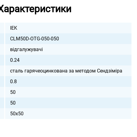
Характеристики
IEK
CLM50D-OTG-050-050
відгалужувачі
0.24
сталь гарячеоцинкована за методом Сендзіміра
0.8
50
50
50х50