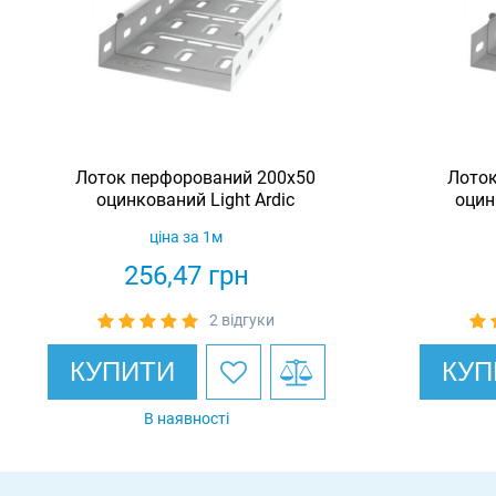
Лоток перфорований 200х50
Лоток
оцинкований Light Ardic
оцин
ціна за 1м
256,47
грн
2 відгуки
КУПИТИ
КУП
В наявності