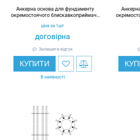
Анкерна основа для фундаменту
Анкерна
окремостоячого блискавкоприймача
окремост
15-20 м M20/15
ціна за 1шт
договірна
Залишити відгук
КУПИТИ
КУП
В наявності