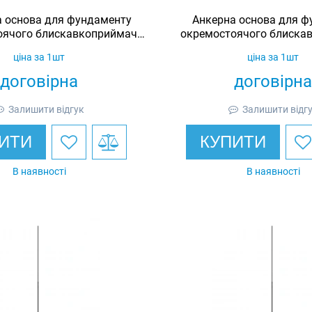
 основа для фундаменту
Анкерна основа для ф
оячого блискавкоприймача
окремостоячого блиска
21-26 м M20/21
27-30 м M20/
ціна за 1шт
ціна за 1шт
договірна
договірна
Залишити відгук
Залишити відг
ИТИ
КУПИТИ
В наявності
В наявності