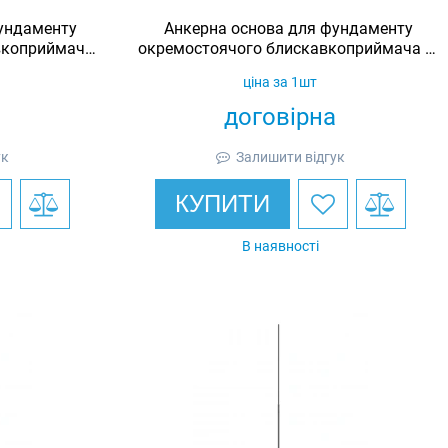
ундаменту
Анкерна основа для фундаменту
вкоприймача
окремостоячого блискавкоприймача 6-
27
8 м M20/06
ціна за 1шт
договірна
ук
Залишити відгук
КУПИТИ
В наявності