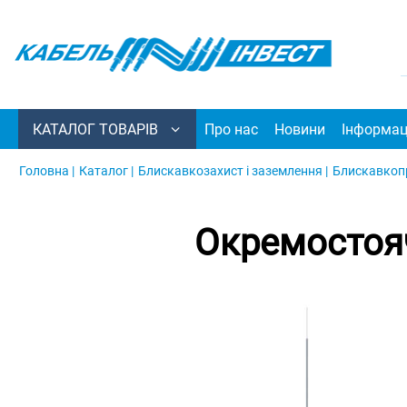
КАТАЛОГ ТОВАРІВ
Про нас
Новини
Інформац
Головна |
Каталог |
Блискавкозахист і заземлення |
Блискавкопр
Окремостоя