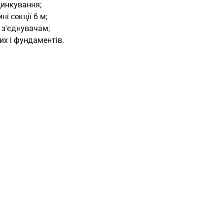
цинкування;
 секції 6 м;
 з'єднувачам;
х і фундаментів.