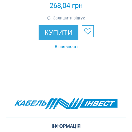
р38 - н.д.тр.1+1/2"
268,04
грн
(48,0мм)), IP43
Залишити відгук
КУПИТИ
В наявності
ІНФОРМАЦІЯ