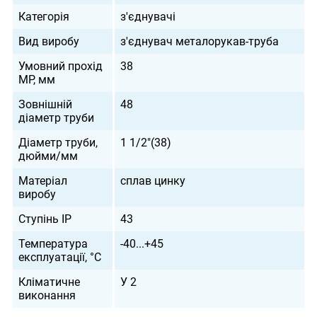
Категорія
з'єднувачі
Вид виробу
з'єднувач металорукав-труба
Умовний прохід
38
МР, мм
Зовнішній
48
діаметр труби
Діаметр труби,
1 1/2"(38)
дюйми/мм
Матеріал
сплав цинку
виробу
Ступінь IP
43
Температура
-40...+45
експлуатації, °С
Кліматичне
У 2
виконання