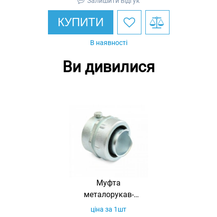
Залишити відгук
КУПИТИ
В наявності
Ви дивилися
Муфта
металорукав-
труба МТ-38 (м/
ціна за 1шт