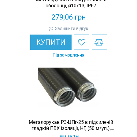
оболонці, ø10х13, IP67
279,06
грн
Залишити відгук
КУПИТИ
Під замовлення
Металорукав Р3-ЦПг-25 в підсиленій
гладкій ПВХ ізоляції, НГ, (50 м/уп.),
МПГ НГ, чорний
ціна за 1м