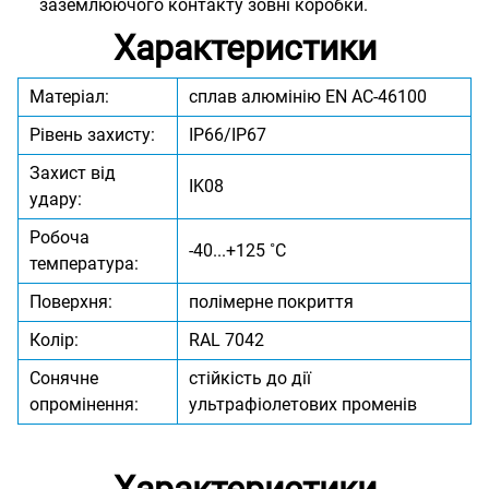
заземлюючого контакту зовні коробки.
Характеристики
Матеріал:
сплав алюмінію EN AC-46100
Рівень захисту:
IP66/IP67
Захист від
IK08
удару:
Робоча
-40...+125 ˚C
температура:
Поверхня:
полімерне покриття
Колір:
RAL 7042
Сонячне
стійкість до дії
опромінення:
ультрафіолетових променів