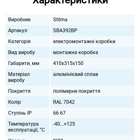
Характеристики
Виробник
Stilma
Артикул
SBA392BP
Категорія
електромонтажні коробки
Вид виробу
монтажна коробка
Габарити, мм
410x315x150
Матеріал
алюмінієвий сплав
виробу
Покриття
полімерне покриття
Колір
RAL 7042
Ступінь IP
66 67
Температура
-40...+125
експлуатації, °С