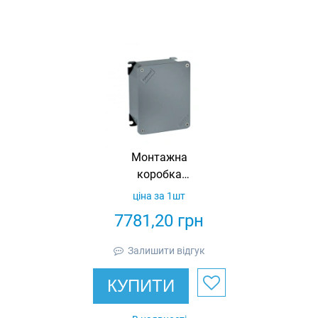
Монтажна
коробка
універсальна
ціна за 1шт
UNIBOX
7781,20
грн
алюмінієва,
392х291х142,
Залишити відгук
IP66/67
КУПИТИ