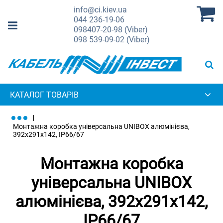
info@ci.kiev.ua
044
236-19-06
098
407-20-98 (Viber)
098
539-09-02 (Viber)
КАТАЛОГ ТОВАРІВ
Монтажна коробка універсальна UNIBOX алюмінієва,
392х291х142, IP66/67
Монтажна коробка
універсальна UNIBOX
алюмінієва, 392х291х142,
IP66/67