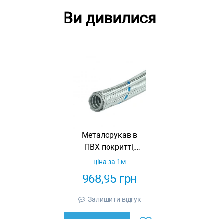
Ви дивилися
Металорукав в
ПВХ покритті,
броньований,
ціна за 1м
ø39.5x47.5, IP67
968,95
грн
Залишити відгук