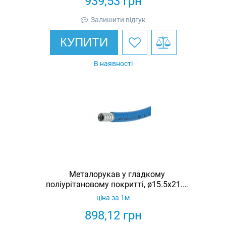
939,53
грн
Залишити відгук
КУПИТИ
В наявності
Металорукав у гладкому
поліурітановому покритті, ø15.5х21.5,
IP67
ціна за 1м
898,12
грн