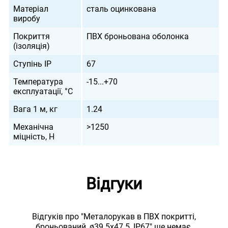
Матеріал
сталь оцинкована
виробу
Покриття
ПВХ броньована оболонка
(ізоляція)
Ступінь IP
67
Температура
-15...+70
експлуатації, °С
Вага 1 м, кг
1.24
Механічна
>1250
міцність, Н
Відгуки
Відгуків про "Металорукав в ПВХ покритті,
броньований, ø39.5x47.5, IP67" ще немає.