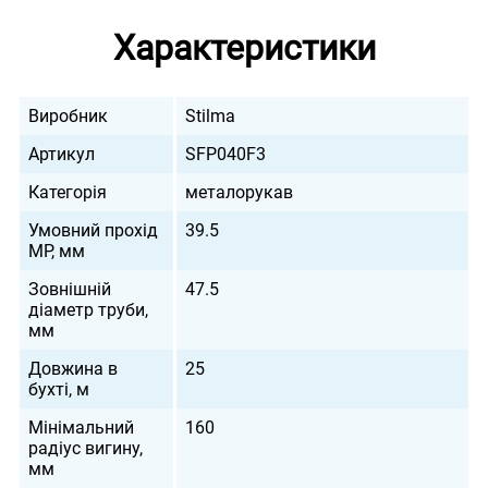
Характеристики
Виробник
Stilma
Артикул
SFP040F3
Категорія
металорукав
Умовний прохід
39.5
МР, мм
Зовнішній
47.5
діаметр труби,
мм
Довжина в
25
бухті, м
Мінімальний
160
радіус вигину,
мм