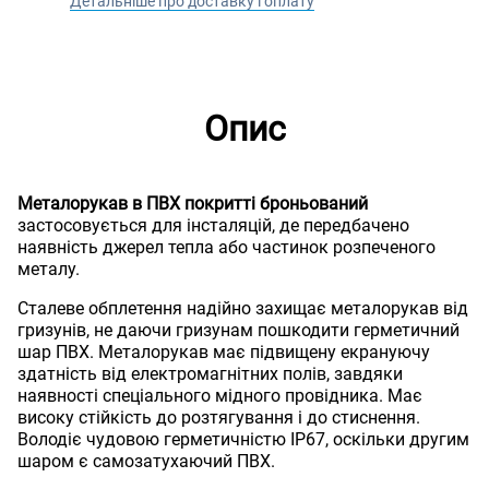
Детальніше про доставку і оплату
Опис
Металорукав в ПВХ покритті броньований
застосовується для інсталяцій, де передбачено
наявність джерел тепла або частинок розпеченого
металу.
Сталеве обплетення надійно захищає металорукав від
гризунів, не даючи гризунам пошкодити герметичний
шар ПВХ. Металорукав має підвищену екрануючу
здатність від електромагнітних полів, завдяки
наявності спеціального мідного провідника. Має
високу стійкість до розтягування і до стиснення.
Володіє чудовою герметичністю IP67, оскільки другим
шаром є самозатухаючий ПВХ.