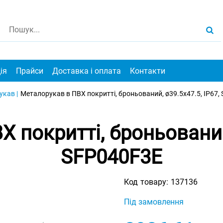
ія
Прайси
Доставка і оплата
Контакти
кав |
Металорукав в ПВХ покритті, броньований, ø39.5x47.5, IP67,
 покритті, броньований,
SFP040F3E
Код товару:
137136
Під замовлення