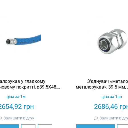
алорукав у гладкому
З'єднувач «метало
новому покритті, ø39.5X48,
металорукав», 39.5 мм, 
IP67
ціна за 1м
ціна за 1шт
2654,92
грн
2686,46
гр
Залишити відгук
Залишити відг