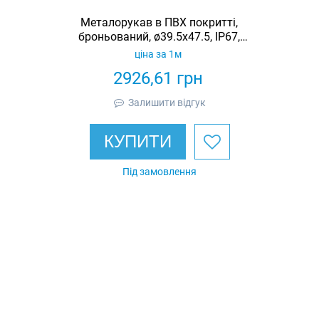
Металорукав в ПВХ покритті,
броньований, ø39.5x47.5, IP67,
SFP040F3E
ціна за 1м
2926,61
грн
Залишити відгук
КУПИТИ
Під замовлення