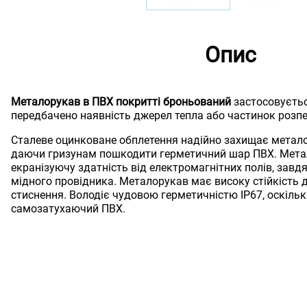
Опис
Металорукав в ПВХ покритті броньований
застосовуєтьс
передбачено наявність джерел тепла або частинок розпе
Сталеве оцинковане обплетення надійно захищає металор
даючи гризунам пошкодити герметичний шар ПВХ. Мета
екранізуючу здатність від електромагнітних полів, завд
мідного провідника. Металорукав має високу стійкість д
стиснення. Володіє чудовою герметичністю IP67, оскіль
самозатухаючий ПВХ.