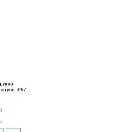
рукав-
латунь, IP67
н
ук