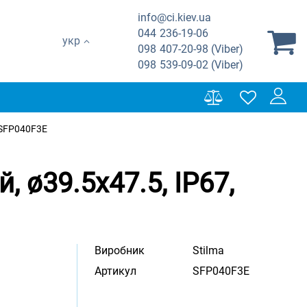
info@ci.kiev.ua
044
236-19-06
укр
098
407-20-98 (Viber)
098
539-09-02 (Viber)
 SFP040F3E
 ø39.5x47.5, IP67,
Виробник
Stilma
Артикул
SFP040F3E