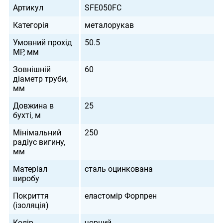
Артикул
SFE050FC
Категорія
металорукав
Умовний прохід
50.5
МР, мм
Зовнішній
60
діаметр труби,
мм
Довжина в
25
бухті, м
Мінімальний
250
радіус вигину,
мм
Матеріал
сталь оцинкована
виробу
Покриття
еластомір Форпрен
(ізоляція)
Колір
чорний