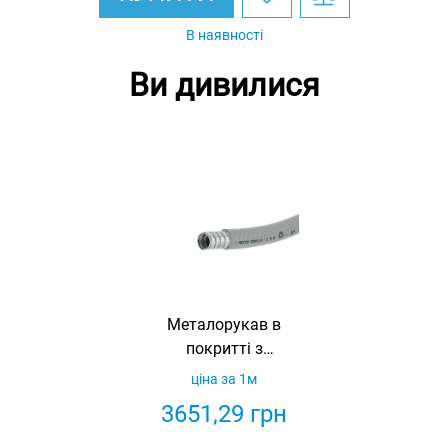
В наявності
Ви дивилися
Металорукав в
покритті з
еластомеру
ціна за 1м
Форпрен,
3651,29
грн
ø50.5x60, IP67