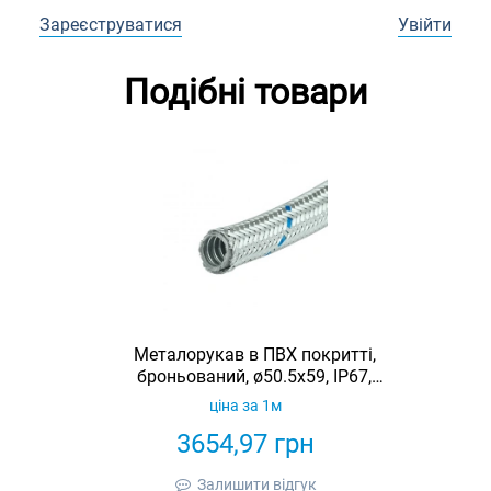
Зареєструватися
Увійти
Подібні товари
Металорукав в ПВХ покритті,
броньований, ø50.5x59, IP67,
SFP050F3E
ціна за 1м
3654,97
грн
Залишити відгук