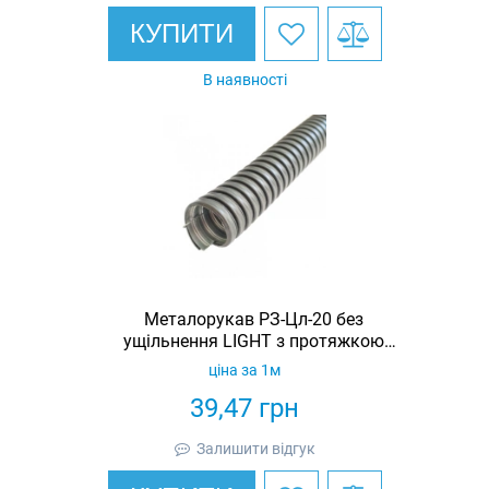
КУПИТИ
В наявності
Металорукав РЗ-Цл-20 без
ущільнення LIGHT з протяжкою
(бухта 50м)
ціна за 1м
39,47
грн
Залишити відгук