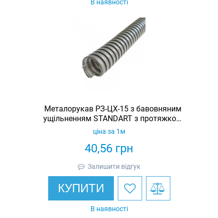
В наявності
Металорукав РЗ-ЦХ-15 з бавовняним
ущільненням STANDART з протяжкою
(бухта 50м)
ціна за 1м
40,56
грн
Залишити відгук
КУПИТИ
В наявності