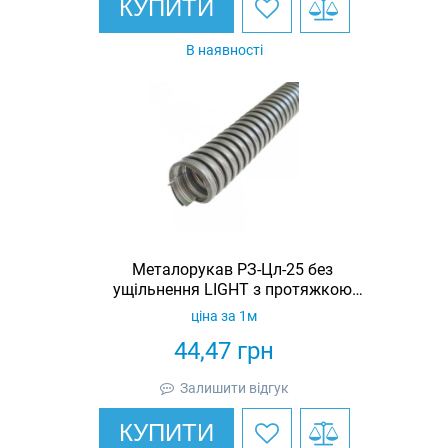
КУПИТИ
В наявності
Металорукав РЗ-Цл-25 без
ущільнення LIGHT з протяжкою
(бухта 25м)
ціна за 1м
44,47
грн
Залишити відгук
КУПИТИ