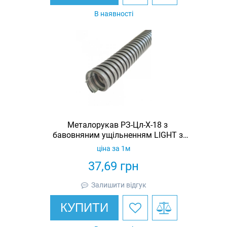
В наявності
Металорукав РЗ-Цл-Х-18 з
бавовняним ущільненням LIGHT з
протяжкою (бухта 50м)
ціна за 1м
37,69
грн
Залишити відгук
КУПИТИ