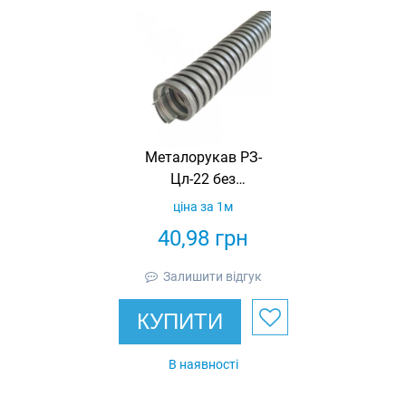
Металорукав РЗ-
Цл-22 без
ущільнення LIGHT
ціна за 1м
з протяжкою
40,98
грн
(бухта 50м)
Залишити відгук
КУПИТИ
В наявності