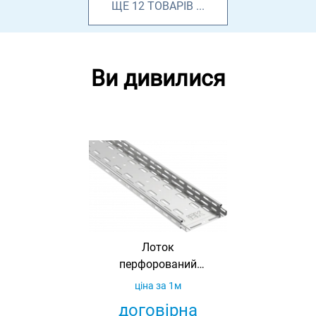
ЩЕ
12
ТОВАРІВ
...
Ви дивилися
Лоток
перфорований
фарбований
ціна за 1м
35х200х3000 IEK
договірна
(з)