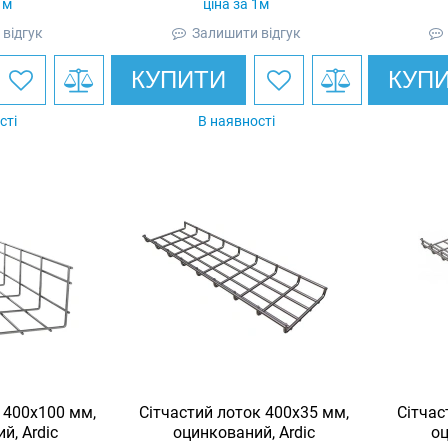
1м
ціна за 1м
відгук
Залишити відгук
КУПИТИ
КУП
сті
В наявності
 400х100 мм,
Сітчастий лоток 400х35 мм,
Сітчас
й, Ardic
оцинкований, Ardic
оц