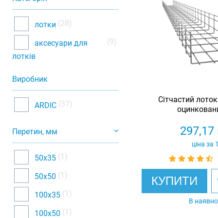
(28)
лотки
(9)
аксесуари для
лотків
Виробник
Сітчастий лоток
(37)
ARDIC
оцинковани
297,17
Перетин, мм
ціна за 
(1)
50х35
(1)
50х50
КУПИТИ
(1)
100х35
В наявно
(1)
100х50