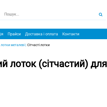
ія
Прайси
Доставка і оплата
Контакти
 лотки металеві |
Сітчасті лотки
й лоток (сітчастий) дл