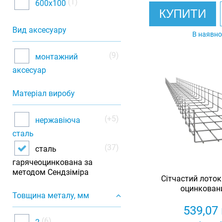
(1)
600х100
КУПИТИ
Вид аксесуару
В наявно
(9)
монтажний
аксесуар
Матеріал виробу
(+5)
нержавіюча
сталь
(37)
сталь
гарячеоцинкована за
методом Сендзіміра
Сітчастий лоток
оцинковани
Товщина металу, мм
539,07
(6)