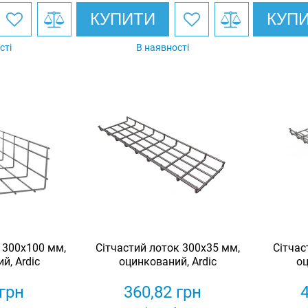
КУПИТИ
КУП
сті
В наявності
 300х100 мм,
Сітчастий лоток 300х35 мм,
Сітчас
й, Ardic
оцинкований, Ardic
оц
грн
360,82
грн