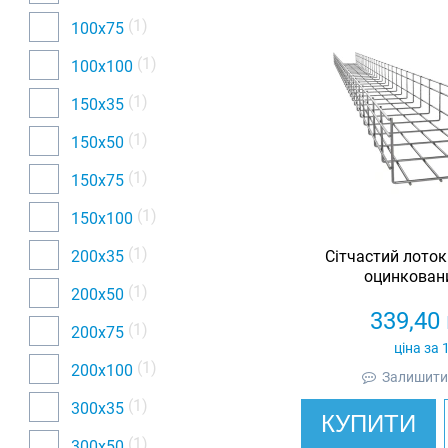
(1)
100х75
(1)
100х100
(1)
150х35
(1)
150х50
(1)
150х75
(1)
150х100
(1)
200х35
Сітчастий лоток
оцинковани
(1)
200х50
339,40
(1)
200х75
ціна за 
(1)
200х100
Залишити 
(1)
300х35
КУПИТИ
(1)
300х50