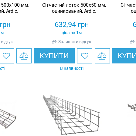
 500х100 мм,
Сітчастий лоток 500х50 мм,
Сітчас
, Ardic.
оцинкований, Ardic.
оц
грн
632,94
грн
1м
ціна за 1м
відгук
Залишити відгук
КУПИТИ
КУП
сті
В наявності