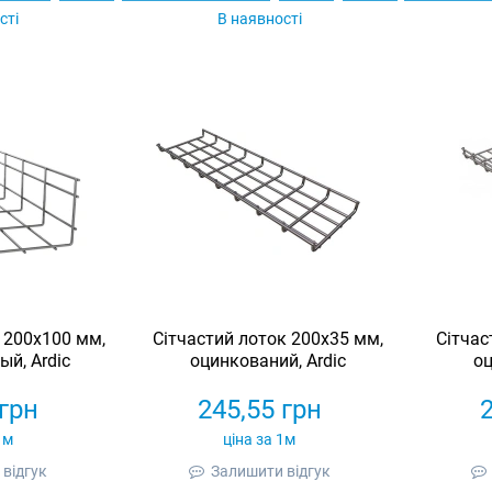
сті
В наявності
 200х100 мм,
Сітчастий лоток 200х35 мм,
Сітчас
й, Ardic
оцинкований, Ardic
оц
грн
245,55
грн
1м
ціна за 1м
відгук
Залишити відгук