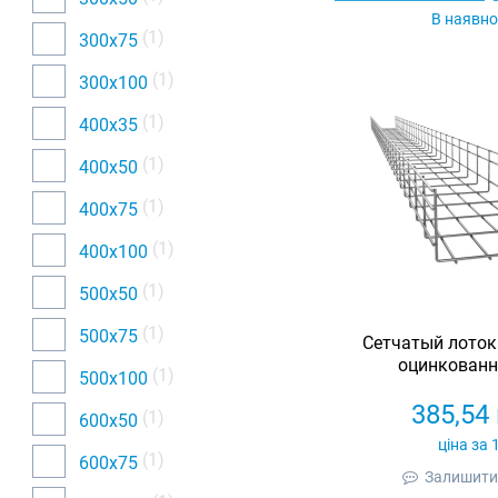
В наявно
(1)
300х75
(1)
300х100
(1)
400х35
(1)
400х50
(1)
400х75
(1)
400х100
(1)
500х50
(1)
500х75
Сетчатый лоток
оцинкованны
(1)
500х100
385,54
(1)
600х50
ціна за 
(1)
600х75
Залишити 