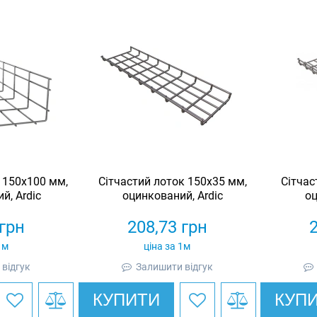
 150х100 мм,
Сітчастий лоток 150х35 мм,
Сітчас
й, Ardic
оцинкований, Ardic
оц
грн
208,73
грн
1м
ціна за 1м
відгук
Залишити відгук
КУПИТИ
КУП