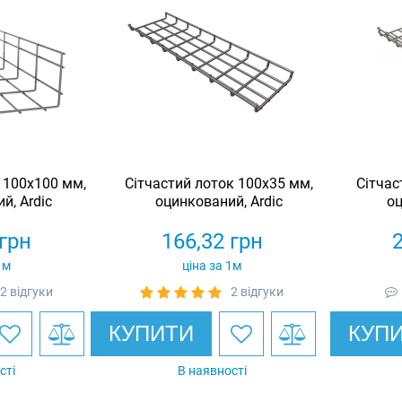
 100х100 мм,
Сітчастий лоток 100х35 мм,
Сітчас
й, Ardic
оцинкований, Ardic
оц
грн
166,32
грн
1м
ціна за 1м
2 відгуки
2 відгуки
КУПИТИ
КУП
сті
В наявності