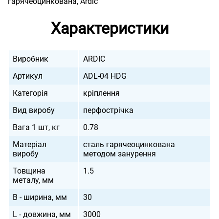
гарячеоцинкована, Ardic
Характеристики
Виробник
ARDIC
Артикул
ADL-04 HDG
Категорія
кріплення
Вид виробу
перфострічка
Вага 1 шт, кг
0.78
Матеріал
сталь гарячеоцинкована
виробу
методом занурення
Товщина
1.5
металу, мм
B - ширина, мм
30
L - довжина, мм
3000