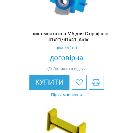
Гайка монтажна M6 для C-профілю
41х21/41х41, Ardic
ціна за 1шт
договірна
Залишити відгук
КУПИТИ
Під замовлення