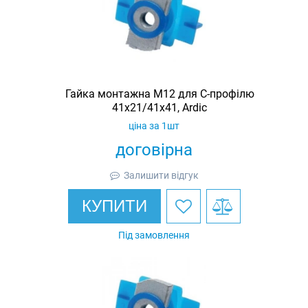
Гайка монтажна M12 для C-профілю
41х21/41х41, Ardic
ціна за 1шт
договірна
Залишити відгук
КУПИТИ
Під замовлення