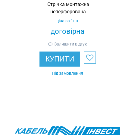
Стрічка монтажна
неперфорована
3000, 30х1.5,
ціна за 1шт
гарячеоцинкована,
договірна
Ardic
Залишити відгук
КУПИТИ
Під замовлення