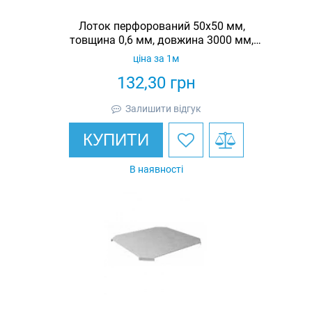
Лоток перфорований 50х50 мм,
товщина 0,6 мм, довжина 3000 мм,
гарячеоцинкований, Eurotray
ціна за 1м
132,30
грн
Залишити відгук
КУПИТИ
В наявності