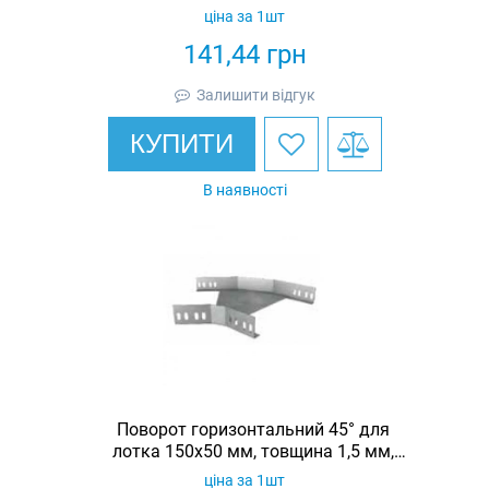
гарячеоцинкована, Eurotray
ціна за 1шт
(комплект 2 шт)
141,44
грн
Залишити відгук
КУПИТИ
В наявності
Поворот горизонтальний 45° для
лотка 150х50 мм, товщина 1,5 мм,
гарячеоцинкований, Eurotray
ціна за 1шт