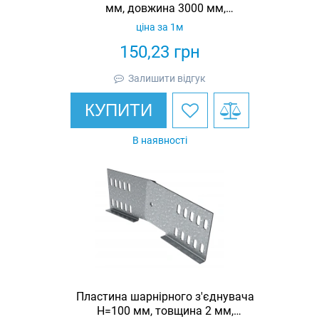
мм, довжина 3000 мм,
гарячеоцинкована, Eurotray
ціна за 1м
150,23
грн
Залишити відгук
КУПИТИ
В наявності
Пластина шарнірного з'єднувача
Н=100 мм, товщина 2 мм,