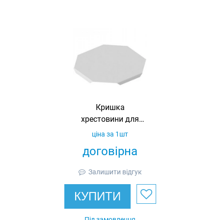
Кришка
хрестовини для
лотка 250
ціна за 1шт
оцинкована Ardic
договірна
Залишити відгук
КУПИТИ
Під замовлення