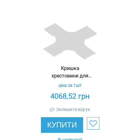
Кришка
хрестовини для
кабельросту 600,
ціна за 1шт
оцинкована, Ardic
4068,52
грн
Залишити відгук
КУПИТИ
В наявності