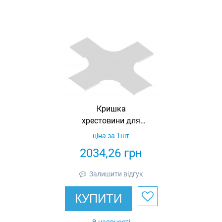
Кришка
хрестовини для
кабельросту 300,
ціна за 1шт
оцинкована, Ardic
2034,26
грн
Залишити відгук
КУПИТИ