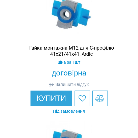
Гайка монтажна M12 для C-профілю
41х21/41х41, Ardic
ціна за 1шт
договірна
Залишити відгук
КУПИТИ
Під замовлення