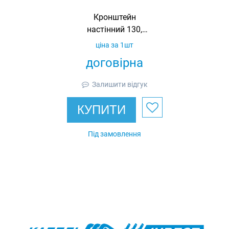
Кронштейн
настінний 130,
товщина 2 мм,
ціна за 1шт
оцинкований,
договірна
Ardic
Залишити відгук
КУПИТИ
Під замовлення